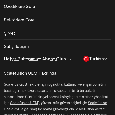
Mobil Cihaz Yönetimi
Windows Yönetimi
Özelliklere Göre
Zebra Cihaz Yönetimi
macOS Yönetimi
İşletim Sistemi Yama Yönetimi
Sektörlere Göre
Kiosk Yazılımı
Android Yönetimi
3. Taraf Uygulama Yaması
Sağlık
Kendi Cihazını Getir (BYOD)
Şirket
iOS Yönetimi
Windows Uygulama Kataloğu
Eğitim
Masaüstü Yönetim Yazılımı
Hakkımızda
Linux Yönetimi
Satış İletişim
Koşullu Erişim
Son Mil Teslimatı
Kimlik ve Erişim Yönetimi
Neden Scalefusion
ChromeOS Yönetimi
sales[at]scalefusion.com
Uzaktan Kumanda
Haber Bültenimize Abone Olun
Turkish
Perakende
Contact Us
Apple TV Yönetimi
support[at]scalefusion.com
Tüm Özellikler
Lojistik
Scalefusion UEM Hakkında
Scalefusion Yardım Belgeleri
US: +1-415-650-4500
BFSI
Scalefusion Blogu
Scalefusion, BT ekipleri için uç nokta, kullanıcı ve erişim yönetimini
UK: +44-7520-641664
basitleştirmek üzere tasarlanmış kapsamlı bir ürün paketi
Haber Odası
sunmaktadır. Güçlü ürün yelpazesi; kolaylaştırılmış cihaz yönetimi
NZ: +64-9-888-4315
için
Scalefusion UEM
'i, güvenli sıfır güven erişimi için
Scalefusion
Kariyer
India: +91-63694-45500
OneIdP
'yi ve gelişmiş uç nokta güvenliği için
Scalefusion Veltar
'ı