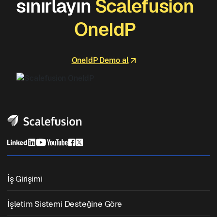
sınırlayın
Scalefusion
OneIdP
OneIdP Demo al
İş Girişimi
Birleşik Uç Nokta Yönetimi
İşletim Sistemi Desteğine Göre