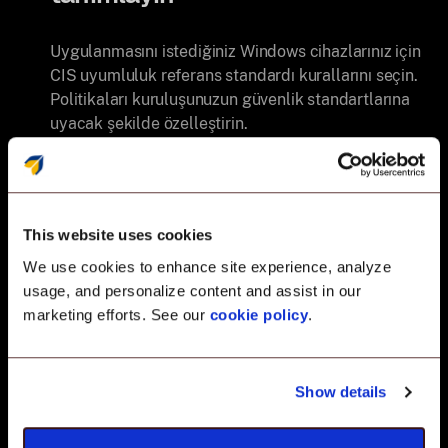
Uygulanmasını istediğiniz Windows cihazlarınız için
CIS uyumluluk referans standardı kurallarını seçin.
Politikaları kuruluşunuzun güvenlik standartlarına
uyacak şekilde özelleştirin.
Cihaz uyumluluğunu gerçek
zamanlı olarak izleyin
This website uses cookies
We use cookies to enhance site experience, analyze
usage, and personalize content and assist in our
Uyumlu ve uyumsuz cihazların risk durumunu ve
marketing efforts. See our
cookie policy
.
güvenlik puanını bir bakışta gösteren canlı bir
uyumluluk kontrol panelini görüntüleyin.
Show details
Kolayca düzeltin ve raporlayın