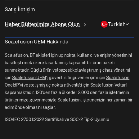
Eğitim
Masaüstü Yönetim Yazılımı
Hakkımızda
Linux Yönetimi
Satış İletişim
Koşullu Erişim
Son Mil Teslimatı
Kimlik ve Erişim Yönetimi
Neden Scalefusion
ChromeOS Yönetimi
sales[at]scalefusion.com
Uzaktan Kumanda
Haber Bültenimize Abone Olun
Turkish
Perakende
Contact Us
Apple TV Yönetimi
support[at]scalefusion.com
Tüm Özellikler
Lojistik
Scalefusion UEM Hakkında
Scalefusion Yardım Belgeleri
US: +1-415-650-4500
BFSI
Scalefusion Blogu
Scalefusion, BT ekipleri için uç nokta, kullanıcı ve erişim yönetimini
UK: +44-7520-641664
basitleştirmek üzere tasarlanmış kapsamlı bir ürün paketi
Haber Odası
sunmaktadır. Güçlü ürün yelpazesi; kolaylaştırılmış cihaz yönetimi
NZ: +64-9-888-4315
için
Scalefusion UEM
'i, güvenli sıfır güven erişimi için
Scalefusion
Kariyer
India: +91-63694-45500
OneIdP
'yi ve gelişmiş uç nokta güvenliği için
Scalefusion Veltar
'ı
kapsamaktadır. 120'den fazla ülkede 12.000'den fazla işletmenin
ürünlerimize güvenmesiyle Scalefusion, işletmenizin her zaman bir
adım önde olmasını sağlar.
ISO/IEC 27001:2022 Sertifikalı ve SOC-2 Tip-2 Uyumlu