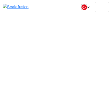
Kiosk Lockdown
Software that
leads the market
and respects your
budget.