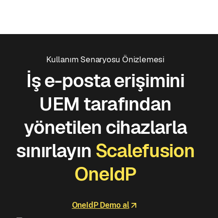
Kullanım Senaryosu Önizlemesi
İş e-posta erişimini
UEM tarafından
yönetilen cihazlarla
sınırlayın
Scalefusion
OneIdP
OneIdP Demo al