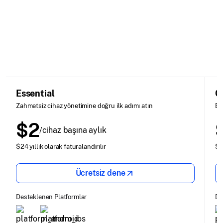
Essential
G
Zahmetsiz cihaz yönetimine doğru ilk adımı atın
Bü
$2
/cihaz başına aylık
$24 yıllık olarak faturalandırılır
$42
Ücretsiz dene
Desteklenen Platformlar
De