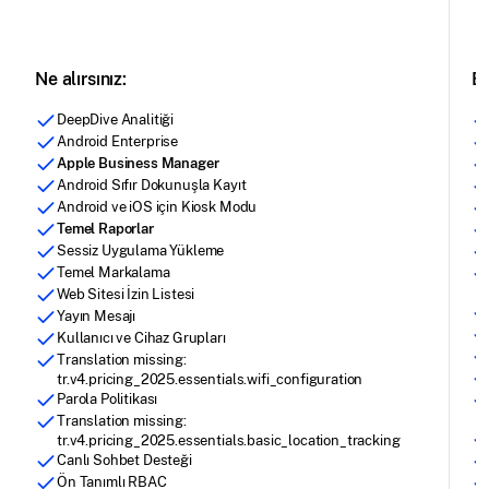
Ne alırsınız:
Es
DeepDive Analitiği
Android Enterprise
Apple Business Manager
Android Sıfır Dokunuşla Kayıt
Android ve iOS için Kiosk Modu
Temel Raporlar
Sessiz Uygulama Yükleme
Temel Markalama
Web Sitesi İzin Listesi
Yayın Mesajı
Kullanıcı ve Cihaz Grupları
Translation missing:
tr.v4.pricing_2025.essentials.wifi_configuration
Parola Politikası
Translation missing:
tr.v4.pricing_2025.essentials.basic_location_tracking
Canlı Sohbet Desteği
Ön Tanımlı RBAC