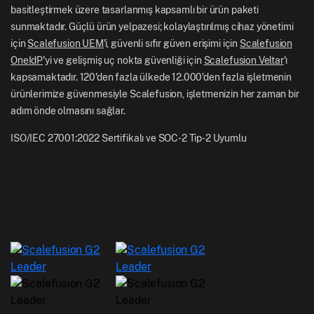
UK: +44-7520-641664
basitleştirmek üzere tasarlanmış kapsamlı bir ürün paketi
Haber Odası
sunmaktadır. Güçlü ürün yelpazesi; kolaylaştırılmış cihaz yönetimi
NZ: +64-9-888-4315
için
Scalefusion UEM
'i, güvenli sıfır güven erişimi için
Scalefusion
Kariyer
India: +91-63694-45500
OneIdP
'yi ve gelişmiş uç nokta güvenliği için
Scalefusion Veltar
'ı
kapsamaktadır. 120'den fazla ülkede 12.000'den fazla işletmenin
ürünlerimize güvenmesiyle Scalefusion, işletmenizin her zaman bir
adım önde olmasını sağlar.
ISO/IEC 27001:2022 Sertifikalı ve SOC-2 Tip-2 Uyumlu