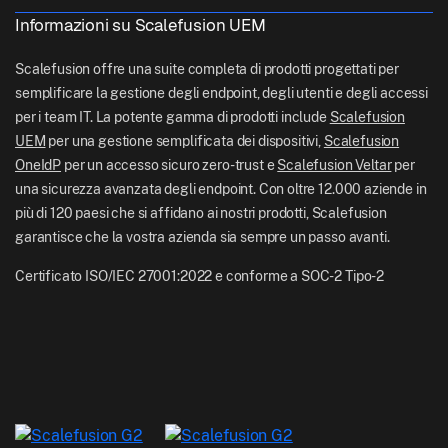
support[at]scalefusion.com
Tutte le funzionalità
Logistica
Informazioni su Scalefusion UEM
Documentazione di aiuto Scalefusion
US: +1-415-650-4500
BFSI
Blog Scalefusion
Scalefusion offre una suite completa di prodotti progettati per
UK: +44-7520-641664
semplificare la gestione degli endpoint, degli utenti e degli accessi
Sala stampa
per i team IT. La potente gamma di prodotti include
Scalefusion
NZ: +64-9-888-4315
UEM
per una gestione semplificata dei dispositivi,
Scalefusion
Carriere
India: +91-63694-45500
OneIdP
per un accesso sicuro zero-trust e
Scalefusion Veltar
per
una sicurezza avanzata degli endpoint. Con oltre 12.000 aziende in
più di 120 paesi che si affidano ai nostri prodotti, Scalefusion
garantisce che la vostra azienda sia sempre un passo avanti.
Certificato ISO/IEC 27001:2022 e conforme a SOC-2 Tipo-2