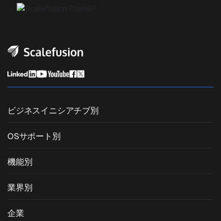
ビジネスイニシアチブ別
統合エンドポイント管理
OSサポート別
モバイルデバイス管理
Windows管理
機能別
Zebra Device Management
macOS管理
OSパッチ管理
業界別
キオスクソフトウェア
Android管理
サードパーティアプリのパッチ適用
ヘルスケア
私物デバイスの持ち込み (BYOD)
企業
iOS管理
Windowsアプリカタログ