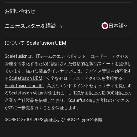
教育
デスクトップ管理ソフトウェア
当社について
Linux管理
お問い合わせ
条件付きアクセス
ラストマイル配送
OneIdP
Scalefusionにすべき理由
ChromeOS Management
sales[at]scalefusion.com
遠隔操作
ニュースレターを購読
日本語
小売
Contact Us
Apple TV Management
support[at]scalefusion.com
すべての機能
ロジスティクス
について Scalefusion UEM
ヘルプドキュメント
US: +1-415-650-4500
BFSI
ブログ
Scalefusionは、ITチームのエンドポイント、ユーザー、アクセス
UK: +44-7520-641664
管理を簡素化するために設計された包括的な製品スイートを提供し
ニュースルーム
ています。強力な製品ラインナップには、デバイス管理を効率化す
NZ: +64-9-888-4315
る
Scalefusion UEM
、安全なゼロトラストアクセスを実現する
Careers
India: +91-63694-45500
Scalefusion OneIdP
、高度なエンドポイントセキュリティを提供す
る
Scalefusion Veltar
が含まれます。120か国以上の12,000社以上の
企業が当社製品を信頼しており、Scalefusionはお客様のビジネス
が常に一歩先を行くことを保証します。
ISO/IEC 27001:2022 認証および SOC-2 Type-2 準拠