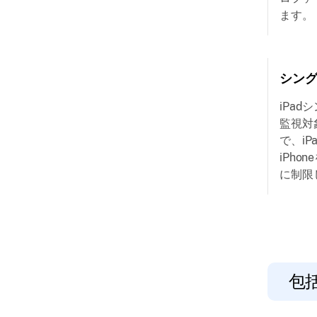
ます。
シン
iPa
監視対
で、iP
iPho
に制限
包