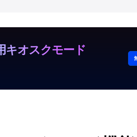
iPad用キオスクモード
。