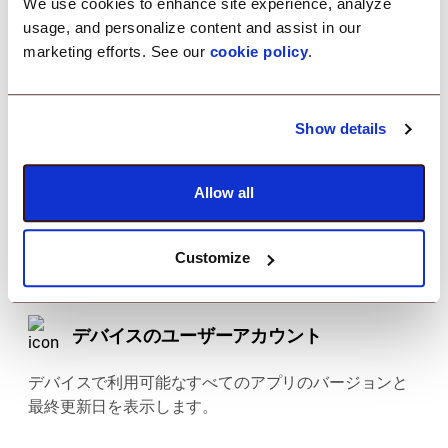
We use cookies to enhance site experience, analyze
デバイスの電源オン/オフ
usage, and personalize content and assist in our
marketing efforts. See our
cookie policy
.
管理対象デバイスおよびグループのデバイス電源オン/
オフ レポートをダウンロードしてスケジュールしま
す。
Show details
OneIdP アクティビティ
Allow all
Scalefusion OneIdP 上のすべてのアクティビティをリ
アルタイムで監視します。
Customize
デバイスのユーザーアカウント
デバイスで利用可能なすべてのアプリのバージョンと
最終更新日を表示します。