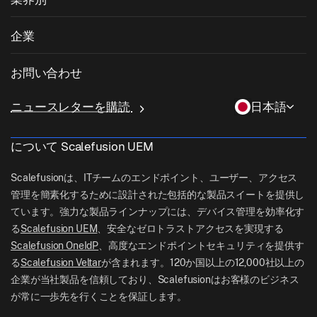
キオスクソフトウェア
Android管理
サードパーティアプリのパッチ適用
ヘルスケア
私物デバイスの持ち込み (BYOD)
企業
iOS管理
Windowsアプリカタログ
教育
デスクトップ管理ソフトウェア
当社について
Linux管理
お問い合わせ
条件付きアクセス
ラストマイル配送
OneIdP
Scalefusionにすべき理由
ChromeOS Management
sales[at]scalefusion.com
遠隔操作
ニュースレターを購読
日本語
小売
Contact Us
Apple TV Management
support[at]scalefusion.com
すべての機能
ロジスティクス
について Scalefusion UEM
ヘルプドキュメント
US: +1-415-650-4500
BFSI
ブログ
Scalefusionは、ITチームのエンドポイント、ユーザー、アクセス
UK: +44-7520-641664
管理を簡素化するために設計された包括的な製品スイートを提供し
ニュースルーム
ています。強力な製品ラインナップには、デバイス管理を効率化す
NZ: +64-9-888-4315
る
Scalefusion UEM
、安全なゼロトラストアクセスを実現する
Careers
India: +91-63694-45500
Scalefusion OneIdP
、高度なエンドポイントセキュリティを提供す
る
Scalefusion Veltar
が含まれます。120か国以上の12,000社以上の
企業が当社製品を信頼しており、Scalefusionはお客様のビジネス
が常に一歩先を行くことを保証します。