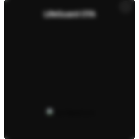
LifeGuard OTA