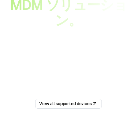
MDM ソリューショ
ン。
お客様の Zebra デバイスは、ビジネス
の要求と同じくらい多用途です。比類
のない精度でそれらすべてを管理、展
開、保護します。
View all supported devices