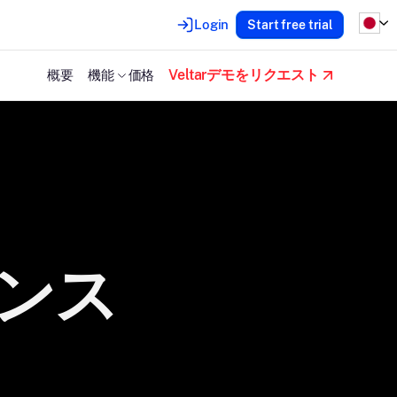
Login
Start free trial
Veltarデモをリクエスト
概要
機能
価格
ンス
。