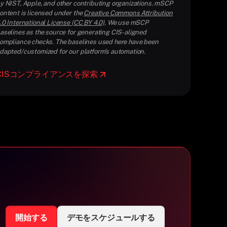
y NIST, Apple, and other contributing organizations. mSCP
ontent is licensed under the
Creative Commons Attribution
.0 International License (CC BY 4.0)
. We use mSCP
aselines as the source for generating CIS-aligned
ompliance checks. The baselines used here have been
dapted/customized for our platform's automation.
CISコンプライアンスを探索
開始する
デモをスケジュールする