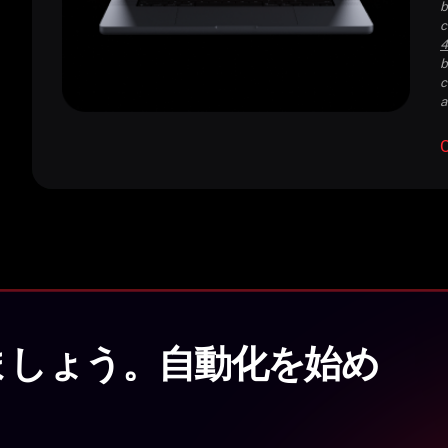
b
c
4
b
c
a
ましょう。自動化を始め