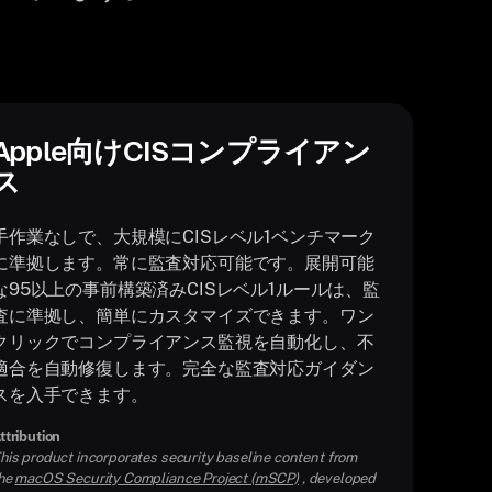
Apple向けCISコンプライアン
ス
手作業なしで、大規模にCISレベル1ベンチマーク
に準拠します。常に監査対応可能です。展開可能
な95以上の事前構築済みCISレベル1ルールは、監
査に準拠し、簡単にカスタマイズできます。ワン
クリックでコンプライアンス監視を自動化し、不
適合を自動修復します。完全な監査対応ガイダン
スを入手できます。
ttribution
his product incorporates security baseline content from
he
macOS Security Compliance Project (mSCP)
, developed