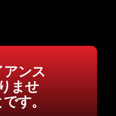
イアンス
りませ
とです。