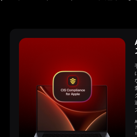
A
T
t