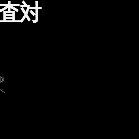
査対
継
べ