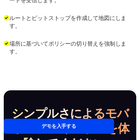
ートを受信します。
ルートとピットストップを作成して地図にしま
す。
場所に基づいてポリシーの切り替えを強制しま
す。
シンプルさによるモバ
イル デバイス管理を体
デモを入手する