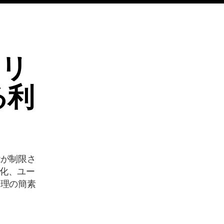
ソリ
る利
能が制限さ
化、ユー
管理の簡素