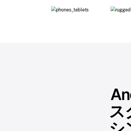
A
ス
シ