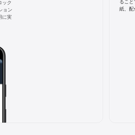
ること
ロック
紙、配
ション
用に実