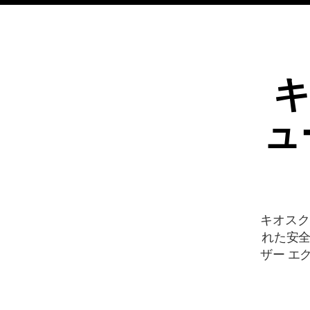
キ
ュ
キオスク
れた安
ザー エ