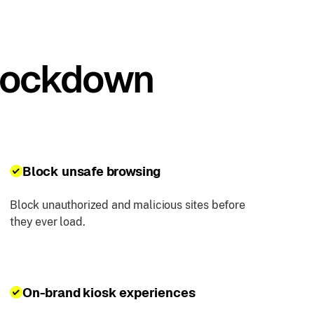
 Lockdown
Block unsafe browsing
Block unauthorized and malicious sites before
they ever load.
On-brand kiosk experiences