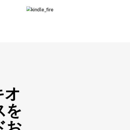
キオ
スを
ドお