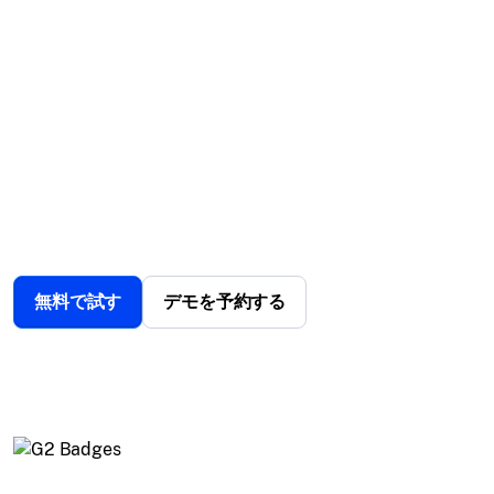
化。
リアルタイム資産追跡、ジオフェンシング、安全第
一の機能でフリート管理を効率化します。UEMの力
を活用し、モバイルワーカーと資産を完全に制御し
ます。
無料で試す
デモを予約する
世界中の12,000以上の企業から信頼されています。