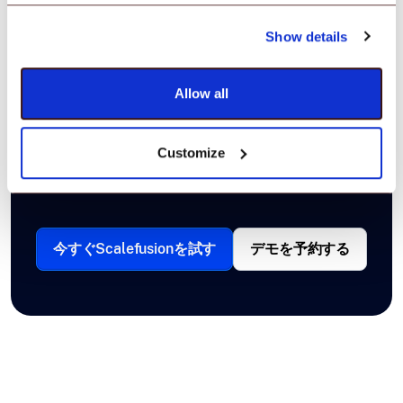
次のレベルに引き上げ
Show details
る準備はできました
Allow all
か？さあ、始めましょ
う！
Customize
今すぐScalefusionを試す
デモを予約する