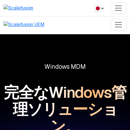
Windows MDM
完全なWindows管
理ソリューショ
ン。