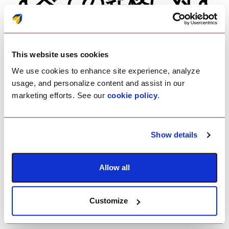
すべての昇格に対す
る詳細な監査証跡。
This website uses cookies
すべての昇格されたアクセスセッショ
We use cookies to enhance site experience, analyze
ンを正確に追跡します。デバイス名ま
usage, and personalize content and assist in our
marketing efforts. See our
cookie policy
.
たはシリアル番号でログをフィルタリ
ングして、詳細なセッションデータを
表示します。すべてのJITイベントに対
Show details
して、透明で改ざん不可能なログを使
Allow all
用して、監査準備を整え、制御下に置
きます。
Customize