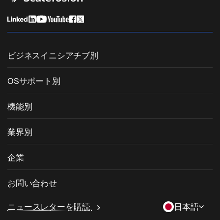
ビジネスイニシアチブ別
統合エンドポイント管理
OSサポート別
モバイルデバイス管理
Windows管理
機能別
Zebra Device Management
macOS管理
OSパッチ管理
業界別
キオスクソフトウェア
Android管理
サードパーティアプリのパッチ適用
ヘルスケア
私物デバイスの持ち込み (BYOD)
企業
iOS管理
Windowsアプリカタログ
教育
デスクトップ管理ソフトウェア
当社について
Linux管理
お問い合わせ
条件付きアクセス
ラストマイル配送
OneIdP
Scalefusionにすべき理由
ChromeOS Management
sales[at]scalefusion.com
遠隔操作
ニュースレターを購読
日本語
小売
Contact Us
Apple TV Management