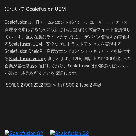
support[at]scalefusion.com
すべての機能
ロジスティクス
について Scalefusion UEM
ヘルプドキュメント
US: +1-415-650-4500
BFSI
ブログ
Scalefusionは、ITチームのエンドポイント、ユーザー、アクセス
UK: +44-7520-641664
管理を簡素化するために設計された包括的な製品スイートを提供し
ニュースルーム
ています。強力な製品ラインナップには、デバイス管理を効率化す
NZ: +64-9-888-4315
る
Scalefusion UEM
、安全なゼロトラストアクセスを実現する
Careers
India: +91-63694-45500
Scalefusion OneIdP
、高度なエンドポイントセキュリティを提供す
る
Scalefusion Veltar
が含まれます。120か国以上の12,000社以上の
企業が当社製品を信頼しており、Scalefusionはお客様のビジネス
が常に一歩先を行くことを保証します。
ISO/IEC 27001:2022 認証および SOC-2 Type-2 準拠