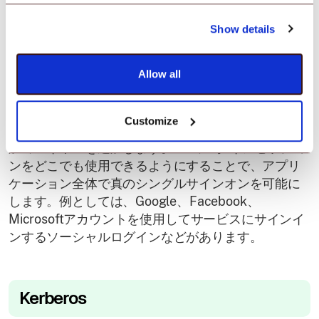
ョンやAPI駆動型エコシステムに最適です。
Show details
OpenID Connect (OIDC)
Allow all
OAuth 2.0の上に構築されたOpenID Connectは、認
Customize
証プロセスにユーザーIDの詳細を含めることで、追
加のレイヤーを追加します。1つのログインセッショ
ンをどこでも使用できるようにすることで、アプリ
ケーション全体で真のシングルサインオンを可能に
します。例としては、Google、Facebook、
Microsoftアカウントを使用してサービスにサインイ
ンするソーシャルログインなどがあります。
Kerberos