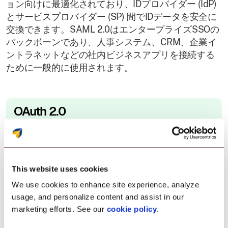
ョン向けに最適化されており、IDプロバイダー (IdP)
とサービスプロバイダー (SP) 間でIDデータを安全に
交換できます。SAML 2.0はエンタープライズSSOの
バックボーンであり、人事システム、CRM、企業イ
ントラネットなどの社内ビジネスアプリを接続する
ために一般的に使用されます。
OAuth 2.0
OAuth 2.0は、ユーザー認証情報を共有することな
く、あるアプリケーションが別のアプリケーション
からリソースにアクセスできるようにするオープン
This website uses cookies
認証プロトコルです。「Twitterでログイン」や
We use cookies to enhance site experience, analyze
Google Driveファイルにアクセスするアプリなどの統
usage, and personalize content and assist in our
合を可能にします。これにより、OAuthはデータ共
marketing efforts. See our
cookie policy
.
有を安全に保つ必要がある現代のSaaSアプリケーシ