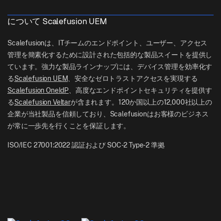
Contact Us
Apple TV Management
support[at]scalefusion.com
すべての機能
ロジスティクス
について Scalefusion UEM
ヘルプドキュメント
US: +1-415-650-4500
BFSI
ブログ
Scalefusionは、ITチームのエンドポイント、ユーザー、アクセス
UK: +44-7520-641664
管理を簡素化するために設計された包括的な製品スイートを提供し
ニュースルーム
ています。強力な製品ラインナップには、デバイス管理を効率化す
NZ: +64-9-888-4315
る
Scalefusion UEM
、安全なゼロトラストアクセスを実現する
Careers
India: +91-63694-45500
Scalefusion OneIdP
、高度なエンドポイントセキュリティを提供す
る
Scalefusion Veltar
が含まれます。120か国以上の12,000社以上の
企業が当社製品を信頼しており、Scalefusionはお客様のビジネス
が常に一歩先を行くことを保証します。
ISO/IEC 27001:2022 認証および SOC-2 Type-2 準拠