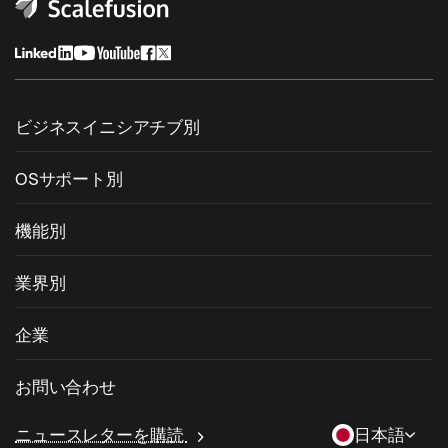
ビジネスイニシアチブ別
統合エンドポイント管理
OSサポート別
モバイルデバイス管理
Windows管理
機能別
Zebra Device Management
macOS管理
OSパッチ管理
業界別
キオスクソフトウェア
Android管理
サードパーティアプリのパッチ適用
ヘルスケア
私物デバイスの持ち込み (BYOD)
企業
iOS管理
Windowsアプリカタログ
教育
デスクトップ管理ソフトウェア
当社について
Linux管理
お問い合わせ
条件付きアクセス
ラストマイル配送
OneIdP
Scalefusionにすべき理由
ChromeOS Management
sales[at]scalefusion.com
遠隔操作
ニュースレターを購読
日本語
小売