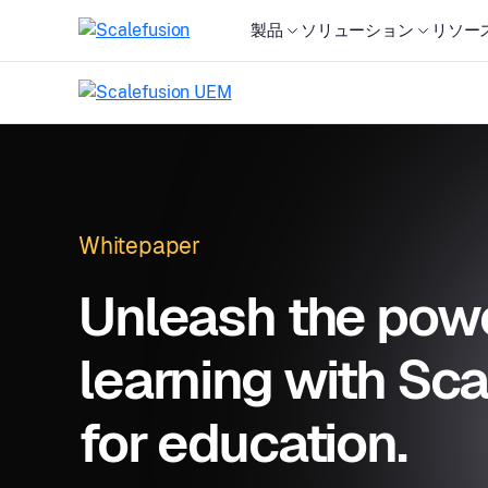
製品
ソリューション
リソー
Whitepaper
Unleash the power
learning with S
for education.