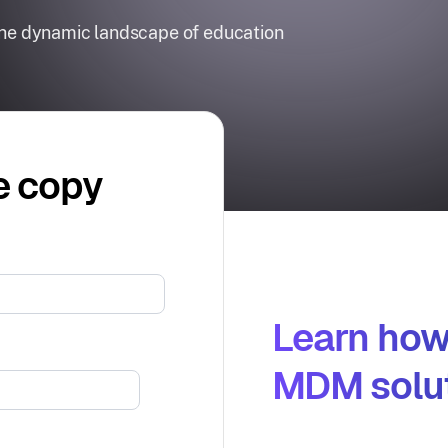
 the dynamic landscape of education
e copy
Learn how
MDM solut