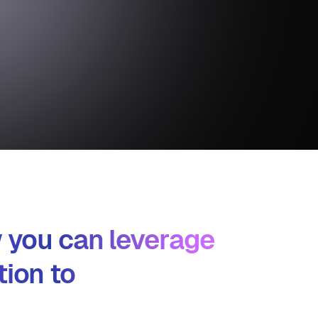
 you can leverage
ion to