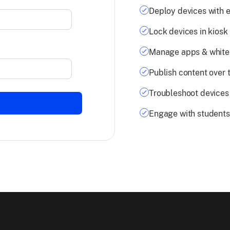
Deploy devices with 
Lock devices in kios
Manage apps & whitel
Publish content over t
Troubleshoot devices
Engage with students 