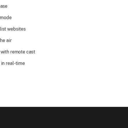
ease
k mode
ist websites
he air
 with remote cast
in real-time