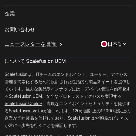
Android管理
サードパーティアプリのパッチ適用
ヘルスケア
私物デバイスの持ち込み (BYOD)
企業
iOS管理
Windowsアプリカタログ
教育
デスクトップ管理ソフトウェア
当社について
Linux管理
お問い合わせ
条件付きアクセス
ラストマイル配送
OneIdP
Scalefusionにすべき理由
ChromeOS Management
sales[at]scalefusion.com
遠隔操作
ニュースレターを購読
日本語
小売
Contact Us
Apple TV Management
support[at]scalefusion.com
すべての機能
ロジスティクス
について Scalefusion UEM
ヘルプドキュメント
US: +1-415-650-4500
BFSI
ブログ
Scalefusionは、ITチームのエンドポイント、ユーザー、アクセス
UK: +44-7520-641664
管理を簡素化するために設計された包括的な製品スイートを提供し
ニュースルーム
ています。強力な製品ラインナップには、デバイス管理を効率化す
NZ: +64-9-888-4315
る
Scalefusion UEM
、安全なゼロトラストアクセスを実現する
Careers
India: +91-63694-45500
Scalefusion OneIdP
、高度なエンドポイントセキュリティを提供す
る
Scalefusion Veltar
が含まれます。120か国以上の12,000社以上の
企業が当社製品を信頼しており、Scalefusionはお客様のビジネス
が常に一歩先を行くことを保証します。