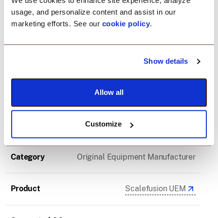
We use cookies to enhance site experience, analyze
execution.
usage, and personalize content and assist in our
marketing efforts. See our
cookie policy
.
Integration Information
Show details
Allow all
Device Type
Rugged smartphones
Smartphones
Rugged tablets
Customize
Category
Original Equipment Manufacturer
Product
Scalefusion UEM