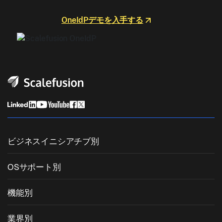
OneIdPデモを入手する
ビジネスイニシアチブ別
統合エンドポイント管理
OSサポート別
モバイルデバイス管理
Windows管理
機能別
Zebra Device Management
macOS管理
OSパッチ管理
業界別
キオスクソフトウェア