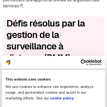
services IT.
Défis résolus par la
gestion de la
surveillance à
distance (RMM).
Les plateformes de surveillance et de gestion à
distance aident les MSP et les équipes IT à gérer des
This website uses cookies
réseaux en croissance, des appareils distribués et
We use cookies to enhance site experience, analyze
une infrastructure complexe, le tout depuis un
usage, and personalize content and assist in our
emplacement central. Voici comment les services
marketing efforts. See our
cookie policy
.
RMM répondent aux principaux défis opérationnels :