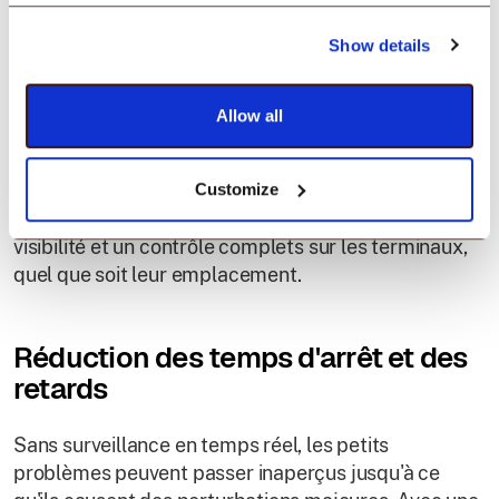
Gestion des appareils et systèmes
Show details
distribués
Allow all
À mesure que les entreprises adoptent des modèles
de travail à distance et hybrides, la gestion des
Customize
appareils sur différents sites devient difficile. Un
outil RMM offre aux MSP et aux équipes IT une
visibilité et un contrôle complets sur les terminaux,
quel que soit leur emplacement.
Réduction des temps d'arrêt et des
retards
Sans surveillance en temps réel, les petits
problèmes peuvent passer inaperçus jusqu'à ce