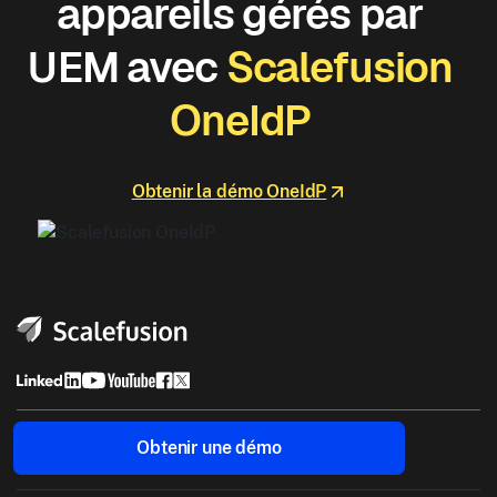
appareils gérés par
UEM avec
Scalefusion
OneIdP
Obtenir la démo OneIdP
Obtenir une démo
Par initiative commerciale