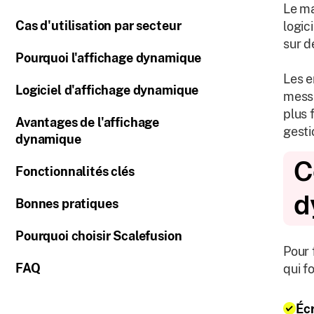
Le ma
Cas d'utilisation par secteur
logic
sur d
Pourquoi l'affichage dynamique
Les e
Logiciel d'affichage dynamique
messa
plus 
Avantages de l'affichage
gesti
dynamique
C
Fonctionnalités clés
d
Bonnes pratiques
Pourquoi choisir Scalefusion
Pour 
FAQ
qui f
Écr