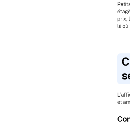
Petit
étagè
prix,
là où
C
s
L'aff
et am
Com