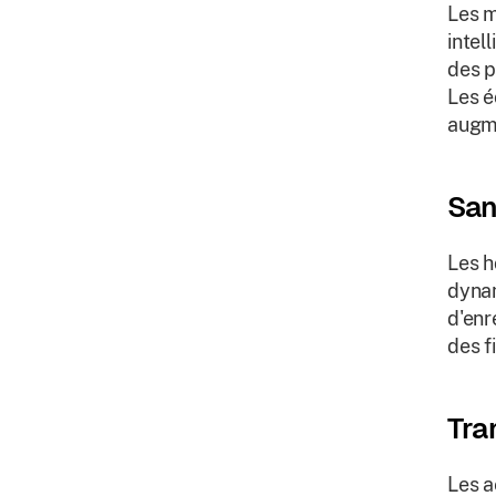
Les m
intel
des p
Les é
augm
San
Les h
dynam
d'enr
des f
Tra
Les a