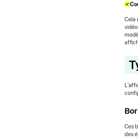
Co
Cela 
vidéo
modèl
affic
T
L'aff
confi
Bor
Ces b
des é