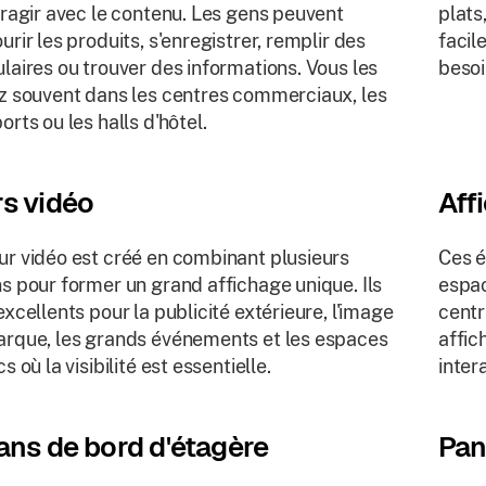
eragir avec le contenu. Les gens peuvent
plats,
urir les produits, s'enregistrer, remplir des
facil
laires ou trouver des informations. Vous les
besoi
z souvent dans les centres commerciaux, les
orts ou les halls d'hôtel.
s vidéo
Aff
r vidéo est créé en combinant plusieurs
Ces é
s pour former un grand affichage unique. Ils
espac
excellents pour la publicité extérieure, l'image
centr
rque, les grands événements et les espaces
affic
s où la visibilité est essentielle.
intera
ans de bord d'étagère
Pan