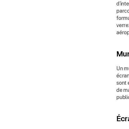
d'int
parco
formu
verre
aérop
Mur
Un mu
écran
sont 
de ma
public
Écr