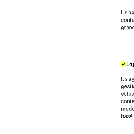
Il s'
conte
grand
Lo
Il s'
gesti
et le
conte
moder
basé 