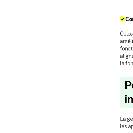
Cor
Ceux-
améli
fonct
align
la fo
P
i
La ge
les a