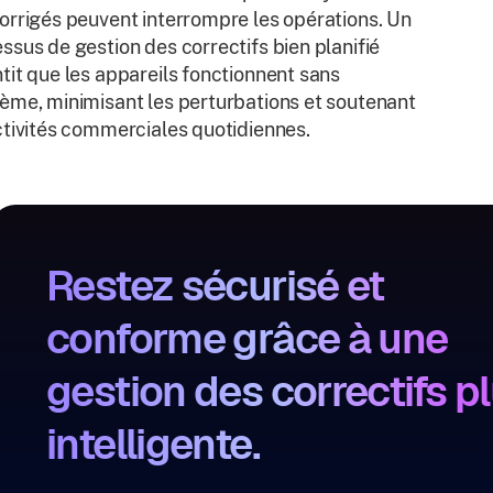
orrigés peuvent interrompre les opérations. Un
ssus de gestion des correctifs bien planifié
tit que les appareils fonctionnent sans
ème, minimisant les perturbations et soutenant
ctivités commerciales quotidiennes.
Restez sécurisé et
conforme grâce à une
gestion des correctifs p
intelligente.