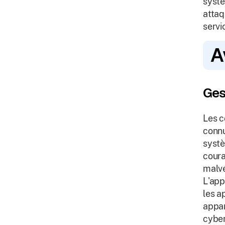
systè
attaq
servi
A
Ges
Les c
connu
systè
coura
malve
L'app
les a
appar
cyber