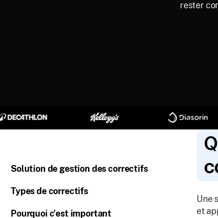
rester co
Q
c
Solution de gestion des correctifs
Types de correctifs
Une s
et ap
Pourquoi c'est important