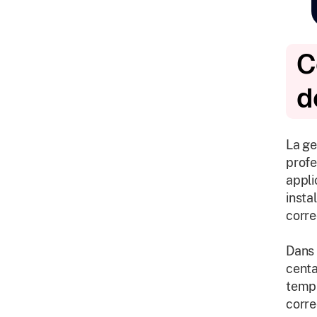
C
d
La ge
profe
appli
insta
corre
Dans 
centa
temps
corre