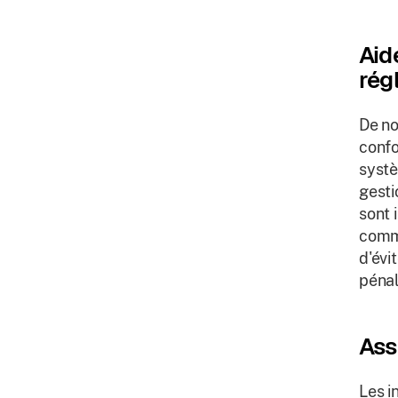
Aid
rég
De no
confo
systè
gesti
sont 
comm
d'évit
pénal
Ass
Les i