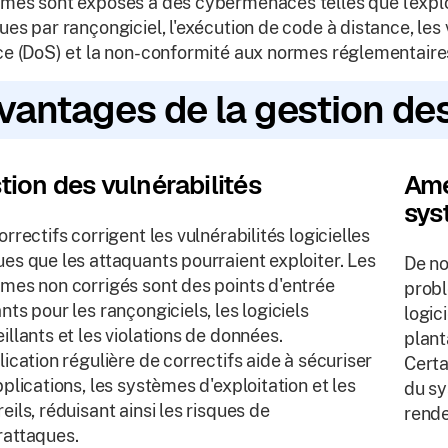
mes sont exposés à des cybermenaces telles que l'exploit
ues par rançongiciel, l'exécution de code à distance, les
ce (DoS) et la non-conformité aux normes réglementaire
vantages de la gestion des
tion des vulnérabilités
Amé
sys
orrectifs corrigent les vulnérabilités logicielles
es que les attaquants pourraient exploiter. Les
De no
mes non corrigés sont des points d'entrée
probl
nts pour les rançongiciels, les logiciels
logic
illants et les violations de données.
plant
lication régulière de correctifs aide à sécuriser
Certa
pplications, les systèmes d'exploitation et les
du sy
eils, réduisant ainsi les risques de
rende
attaques.