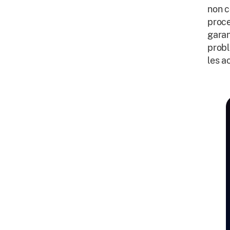
non c
proce
garan
probl
les a