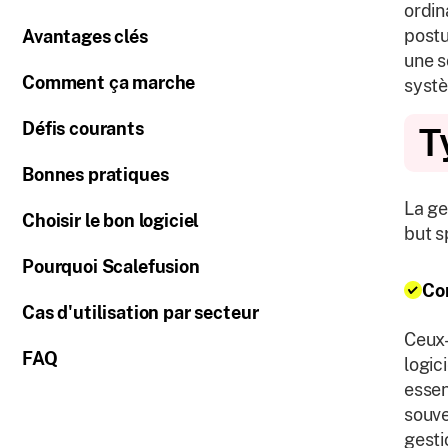
ordin
postu
Avantages clés
une s
Comment ça marche
systè
Défis courants
T
Bonnes pratiques
La ge
Choisir le bon logiciel
but s
Pourquoi Scalefusion
Cor
Cas d'utilisation par secteur
Ceux-
FAQ
logic
essen
souve
gesti