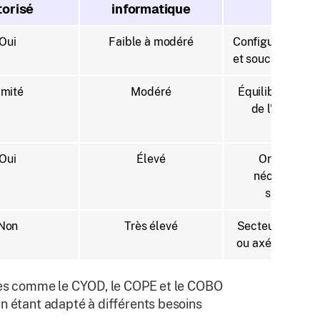
torisé
informatique
Oui
Faible à modéré
Configurations f
et soucieuses de
imité
Modéré
Équilibre entre 
de l'utilisateu
contrôle
Oui
Élevé
Organisatio
nécessitant 
supervisio
Non
Très élevé
Secteurs régle
ou axés sur la s
èles comme le CYOD, le COPE et le COBO
un étant adapté à différents besoins