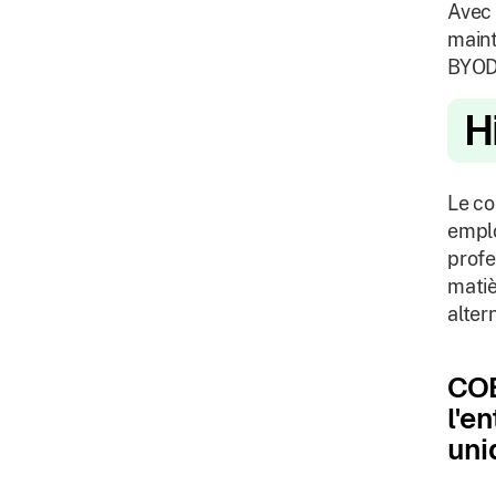
Avec 
maint
BYOD 
H
Le co
emplo
profe
matiè
alter
COB
l'e
uni