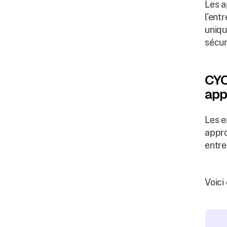
Les a
l'ent
uniqu
sécur
CYO
app
Les e
appro
entre 
Voici