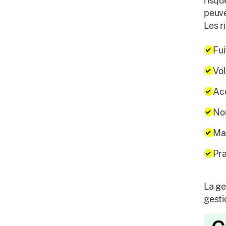
risqu
peuve
Les r
Fui
Vol
Acc
Non
Man
Pra
La ge
gesti