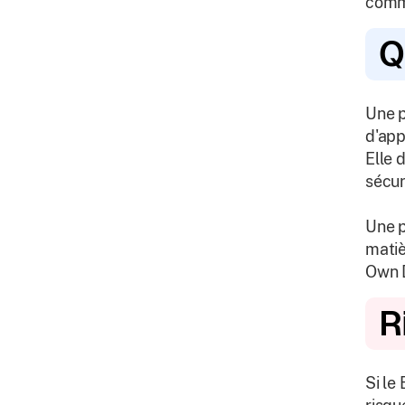
comme
Q
Une p
d'app
Elle 
sécur
Une p
matiè
Own D
R
Si le