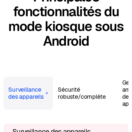
fonctionnalités du
mode kiosque sous
Android
Ges
Surveillance
Sécurité
amé
des appareils
robuste/complète
des
app
Surveillance des appareils