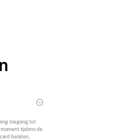
n
lang toegang tot
k moment tijdens de
card betalen.