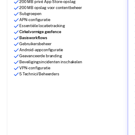
200 MB privé App Store-opslag
200 MB opslag voor contentbeheer
Subgroepen
APN-configuratie
Essentiële locatietracking
Cirkelvormige geofence
Basisworkflows
Gebruikersbeheer
Android-appconfiguratie
Geavanceerde branding
Beveiligingsincidenten inschakelen
VPN-configuratie
5 Technici/Beheerders