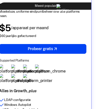
Business
Meest populair
Moeiteloze, uniforme eindpuntbeheer over alle platforms
heen.
$5
/apparaat per maand
$60 jaarlijks gefactureerd
Probeer gratis
Supported Platforms
Alles in Growth,
plus
LDAP-configuratie
Windows Autopilot