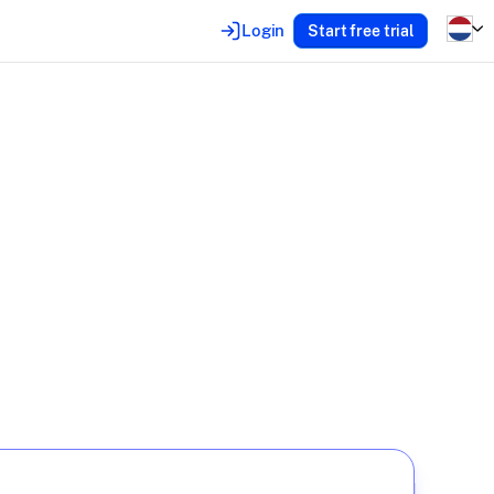
Login
Start free trial
 that
pects