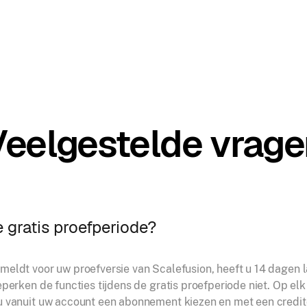
Veelgestelde vrage
 gratis proefperiode?
meldt voor uw proefversie van Scalefusion, heeft u 14 dagen 
eperken de functies tijdens de gratis proefperiode niet. Op el
u vanuit uw account een abonnement kiezen en met een credit