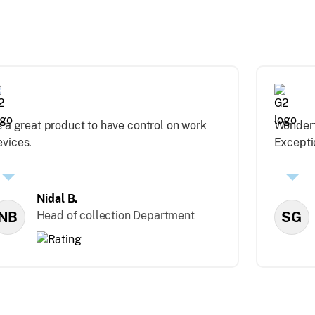
s a great product to have control on work
Wonderf
evices.
Excepti
Nidal B.
NB
Head of collection Department
SG