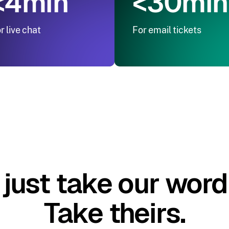
<4min
<30min
r live chat
For email tickets
just take our word 
Take theirs.