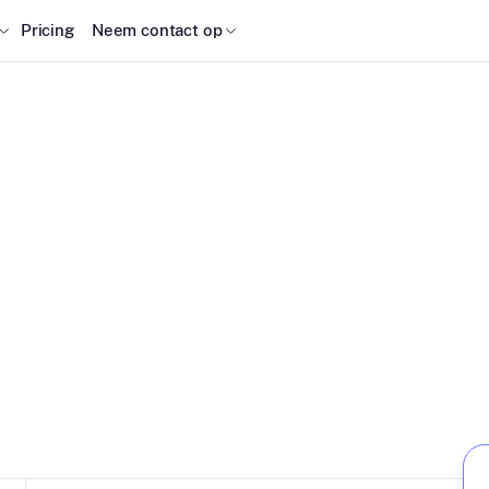
Pricing
Neem contact op
k Lockdown Software
s the market and res
your budget.