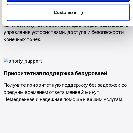
Благодаря интегрированному унифицированному
управлению конечными точками (UEM), доступу с
Customize
нулевым доверием и безопасности конечных точек
(EPS) вы получаете все необходимое для безопасного
управления устройствами, доступа и безопасности
конечных точек.
Приоритетная поддержка без уровней
Получите приоритетную поддержку без задержек со
средним временем ответа менее 2 минут.
Немедленная и надежная помощь к вашим услугам.