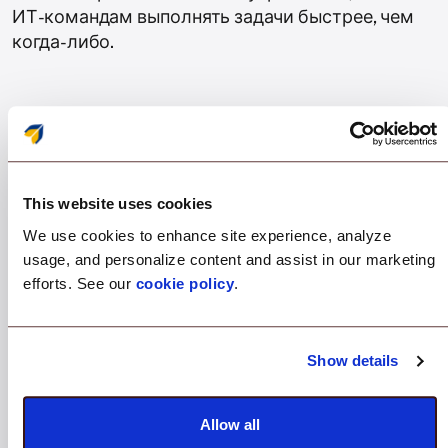
ИТ-командам выполнять задачи быстрее, чем
когда-либо.
Поддержка нескольких ОС
This website uses cookies
Управляйте устройствами Apple, Android, Windows,
We use cookies to enhance site experience, analyze
Linux и ChromeOS с одной интуитивно понятной
usage, and personalize content and assist in our marketing
панели управления. Одно решение для управления
efforts. See our
cookie policy
.
всеми вашими любимыми устройствами и ОС.
Show details
Комплексное решение для всего
Allow all