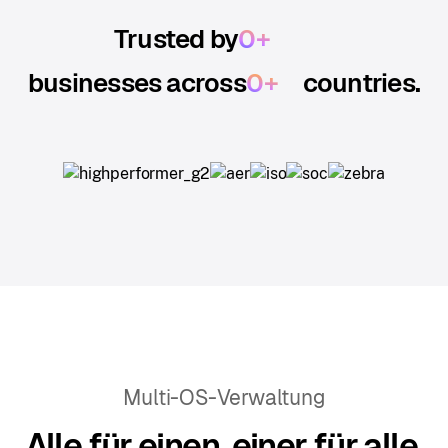
Trusted by
0
+
businesses across
0
+
countries.
Multi-OS-Verwaltung
Alle für einen, einer für alle.