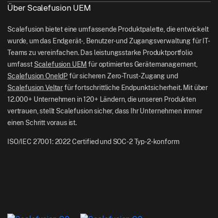
Logistik
Über Scalefusion UEM
Helfen Sie Docs
US: +1-415-650-4500
Bfsi
Blog
Scalefusion bietet eine umfassende Produktpalette, die entwickelt
UK: +44-7520-641664
wurde, um das Endgerät-, Benutzer- und Zugangsverwaltung für IT-
Newsroom
Teams zu vereinfachen. Das leistungsstarke Produktportfolio
NZ: +64-9-888-4315
umfasst
Scalefusion UEM
für optimiertes Gerätemanagement,
Careers
India: +91-63694-45500
Scalefusion OneIdP
für sicheren Zero-Trust-Zugang und
Scalefusion Veltar
für fortschrittliche Endpunktsicherheit. Mit über
12.000+ Unternehmen in 120+ Ländern, die unseren Produkten
vertrauen, stellt Scalefusion sicher, dass Ihr Unternehmen immer
einen Schritt voraus ist.
ISO/IEC 27001: 2022 Certified und SOC-2 Typ-2-konform