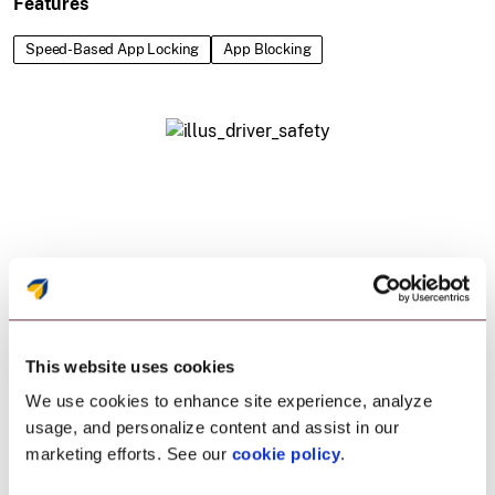
Features
Speed-Based App Locking
App Blocking
This website uses cookies
Bereit, Ihre
We use cookies to enhance site experience, analyze
Logistikabläufe auf die
usage, and personalize content and assist in our
marketing efforts. See our
cookie policy
.
nächste Stufe zu heben?