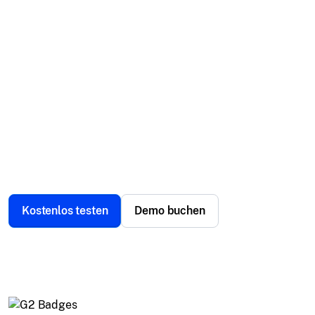
Fortschrittlich.
Optimieren Sie das Flottenmanagement mit
Echtzeit-Asset-Tracking, Geofencing und
sicherheitsorientierten Funktionen. Nutzen Sie die
Leistungsfähigkeit von UEM für die vollständige
Kontrolle über Ihre mobile Belegschaft und Ihre
Assets.
Kostenlos testen
Demo buchen
Weltweit vertraut von über 12.000 Unternehmen.