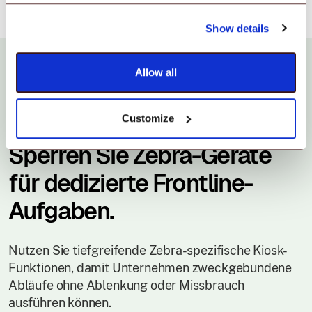
Show details
Allow all
Scalefusion für Rugged Device Management
Customize
Sperren Sie Zebra-Geräte
für dedizierte Frontline-
Aufgaben.
Nutzen Sie tiefgreifende Zebra-spezifische Kiosk-
Funktionen, damit Unternehmen zweckgebundene
Abläufe ohne Ablenkung oder Missbrauch
ausführen können.