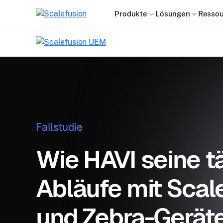
Produkte
Lösungen
Ressou
Fallstudie
Wie HAVI seine tä
Abläufe mit Sca
und Zebra-Gerät