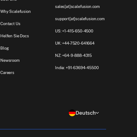
sales[at]scalefusion.com
Why Scalefusion
support[at]scalefusion.com
Contact Us
US: +1-415-650-4500
Helfen Sie Docs
UK: +44-7520-641664
Blog
NZ: +64-9-888-4315
Newsroom
India: +91-63694-45500
Careers
Deutsch