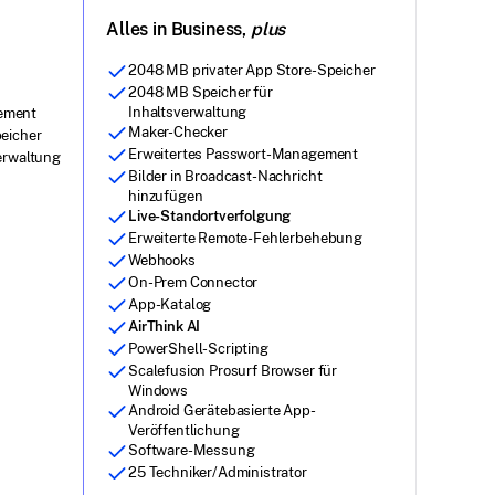
Alles in Business,
plus
2048 MB privater App Store-Speicher
2048 MB Speicher für
Inhaltsverwaltung
ement
Maker-Checker
eicher
Erweitertes Passwort-Management
erwaltung
Bilder in Broadcast-Nachricht
hinzufügen
Live-Standortverfolgung
Erweiterte Remote-Fehlerbehebung
Webhooks
On-Prem Connector
App-Katalog
AirThink AI
PowerShell-Scripting
Scalefusion Prosurf Browser für
Windows
Android Gerätebasierte App-
Veröffentlichung
Software-Messung
25 Techniker/Administrator