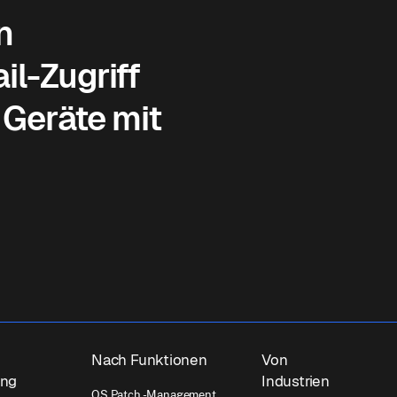
n
il-Zugriff
Geräte mit
Nach Funktionen
Von
ung
Industrien
OS Patch -Management