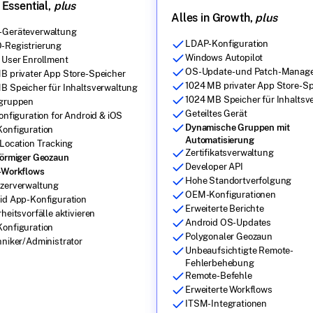
 Essential,
plus
Alles in Growth,
plus
Geräteverwaltung
LDAP-Konfiguration
Registrierung
Windows Autopilot
 User Enrollment
OS-Update- und Patch-Manag
B privater App Store-Speicher
1024 MB privater App Store-Sp
B Speicher für Inhaltsverwaltung
1024 MB Speicher für Inhaltsv
gruppen
Geteiltes Gerät
onfiguration for Android & iOS
Dynamische Gruppen mit
onfiguration
Automatisierung
 Location Tracking
Zertifikatsverwaltung
förmiger Geozaun
Developer API
-Workflows
Hohe Standortverfolgung
zerverwaltung
OEM-Konfigurationen
id App-Konfiguration
Erweiterte Berichte
heitsvorfälle aktivieren
Android OS-Updates
onfiguration
Polygonaler Geozaun
hniker/Administrator
Unbeaufsichtigte Remote-
Fehlerbehebung
Remote-Befehle
Erweiterte Workflows
ITSM-Integrationen