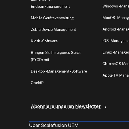
Windows -Man
Endpunktmanagement
MacOS -Manag
Mobile Geräteverwaltung
Android -Mana
Zebra Device Management
iOS -Managem
Kiosk -Software
Linux -Manage
Bringen Sie Ihr eigenes Gerät
(BYOD) mit
ChromeOS Ma
Desktop -Management -Software
Apple TV Man
OneIdP
Abonniere unseren Newsletter
Über Scalefusion UEM