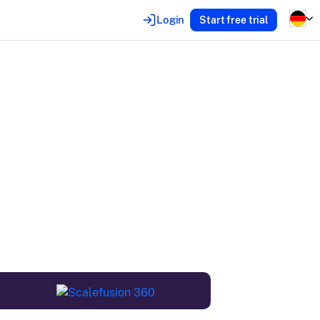
Login
Start free trial
Sie am
n