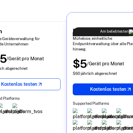
Business
h
Am beliebtesten
Mühelose, einheitliche
e Geräteverwaltung für
Endpunktverwaltung über alle Pla
de Unternehmen
hinweg.
.5
/Gerät pro Monat
$5
/Gerät pro Monat
ich abgerechnet
$60 jährlich abgerechnet
Kostenlos testen
Kostenlos testen
d Platforms
Supported Platforms