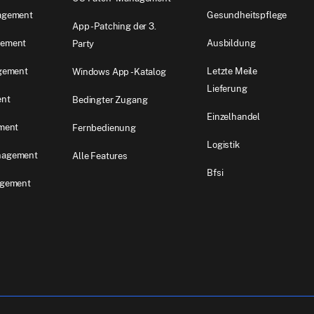
agement
Gesundheitspflege
App -Patching der 3.
ement
Ausbildung
Party
gement
Letzte Meile
Windows App -Katalog
Lieferung
ent
Bedingter Zugang
Einzelhandel
ment
Fernbedienung
Logistik
nagement
Alle Features
Bfsi
agement