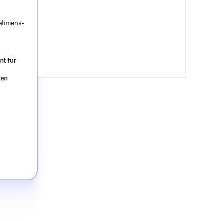
nehmens-
nt für
ten