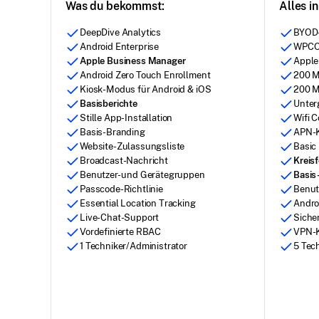
Was du bekommst:
Alles in
DeepDive Analytics
BYOD-
Android Enterprise
WPCO-
Apple Business Manager
Apple
Android Zero Touch Enrollment
200 M
Kiosk-Modus für Android & iOS
200 M
Basisberichte
Unter
Stille App-Installation
Wifi C
Basis-Branding
APN-K
Website-Zulassungsliste
Basic
Broadcast-Nachricht
Kreis
Benutzer- und Gerätegruppen
Basis
Passcode-Richtlinie
Benut
Essential Location Tracking
Andro
Live-Chat-Support
Sicher
Vordefinierte RBAC
VPN-K
1 Techniker/Administrator
5 Tec