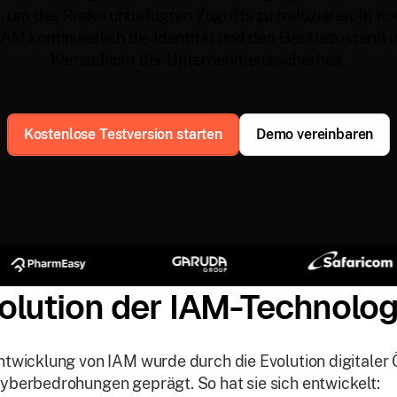
 um das Risiko unbefugten Zugriffs zu reduzieren. In K
IAM kontinuierlich die Identität und den Gerätezustand u
Kernschicht der Unternehmenssicherheit.
Kostenlose Testversion starten
Demo vereinbaren
olution der IAM-Technolog
ntwicklung von IAM wurde durch die Evolution digital
yberbedrohungen geprägt. So hat sie sich entwickelt: