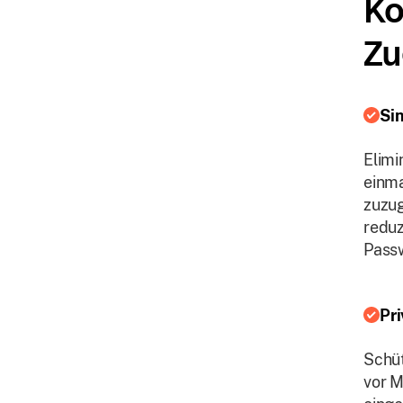
Ko
Zu
Si
Elimi
einm
zuzug
reduz
Pass
Pr
Schüt
vor M