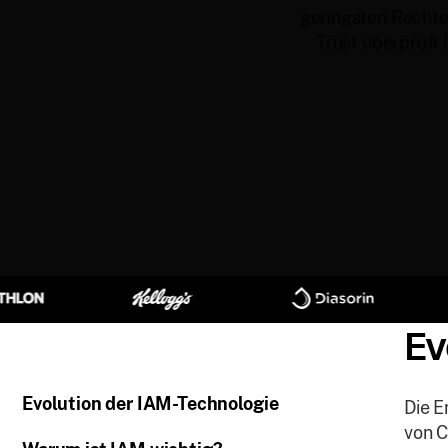
geringsten Rechte,
Trust überprüft 
Ev
Evolution der IAM-Technologie
Die E
von C