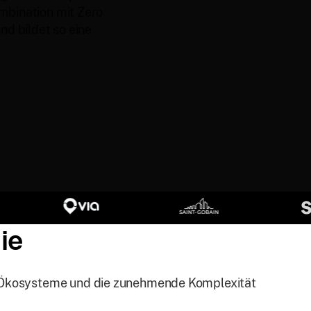
ombination mit Zero
nd bildet so eine
ie
er Ökosysteme und die zunehmende Komplexität