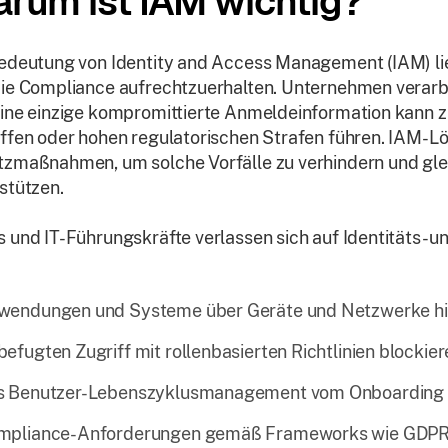
rum ist IAM wichtig?
edeutung von Identity and Access Management (IAM) liegt
ie Compliance aufrechtzuerhalten. Unternehmen verarb
ine einzige kompromittierte Anmeldeinformation kann
ffen oder hohen regulatorischen Strafen führen. IAM-L
zmaßnahmen, um solche Vorfälle zu verhindern und gleic
stützen.
 und IT-Führungskräfte verlassen sich auf Identitäts-
wendungen und Systeme über Geräte und Netzwerke hi
efugten Zugriff mit rollenbasierten Richtlinien blockier
s Benutzer-Lebenszyklusmanagement vom Onboarding bi
mpliance-Anforderungen gemäß Frameworks wie GDPR 