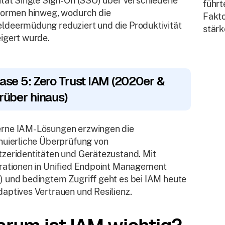
ität Single Sign-On (SSO) über verschiedene
führt
formen hinweg, wodurch die
Fakto
deermüdung reduziert und die Produktivität
stärk
igert wurde.
ase 5: Zero Trust IAM (2020er &
rüber hinaus)
rne IAM-Lösungen erzwingen die
nuierliche Überprüfung von
zeridentitäten und Gerätezustand. Mit
rationen in Unified Endpoint Management
 und bedingtem Zugriff geht es bei IAM heute
aptives Vertrauen und Resilienz.