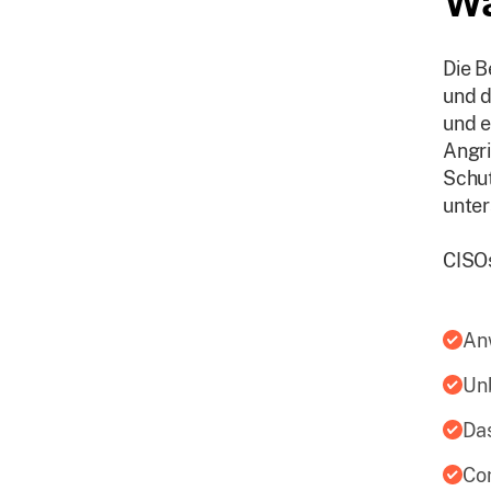
Wa
Die B
und d
und e
Angri
Schut
unter
CISOs
An
Unb
Da
Co