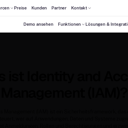
rcen
Preise
Kunden
Partner
Kontakt
Demo ansehen
Funktionen
Lösungen & Integrat
 ist Identity and Ac
Management (IAM)?
s Management (IAM) ist ein Sicherheitsframework, das d
steuert, wer auf Anwendungen, Daten und Systeme zugre
et Anmeldungen, Rollen und Berechtigungen und erzwing