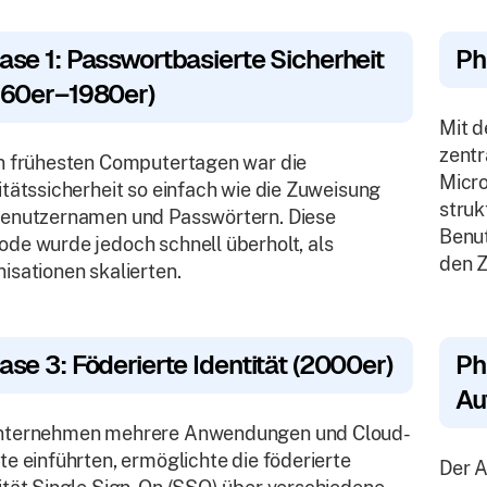
ase 1: Passwortbasierte Sicherheit
Ph
960er–1980er)
Mit 
zentr
n frühesten Computertagen war die
Micro
itätssicherheit so einfach wie die Zuweisung
struk
Benutzernamen und Passwörtern. Diese
Benu
de wurde jedoch schnell überholt, als
den Z
isationen skalierten.
ase 3: Föderierte Identität (2000er)
Ph
Au
nternehmen mehrere Anwendungen und Cloud-
te einführten, ermöglichte die föderierte
Der A