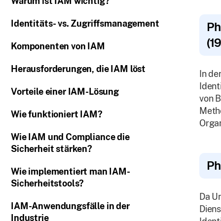
Warum ist IAM wichtig?
Identitäts- vs. Zugriffsmanagement
Ph
(1
Komponenten von IAM
Herausforderungen, die IAM löst
In de
Ident
Vorteile einer IAM-Lösung
von 
Metho
Wie funktioniert IAM?
Organ
Wie IAM und Compliance die
Sicherheit stärken?
Ph
Wie implementiert man IAM-
Sicherheitstools?
Da U
IAM-Anwendungsfälle in der
Diens
Industrie