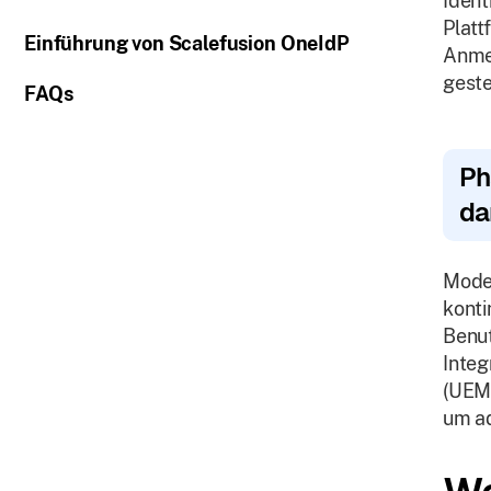
Ident
Platt
Einführung von Scalefusion OneIdP
Anmel
geste
FAQs
Ph
da
Mode
konti
Benut
Integ
(UEM)
um ad