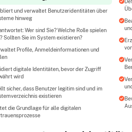
Def
Üb
bliert und verwaltet Benutzeridentitäten über
steme hinweg
Be
und
ntwortet: Wer sind Sie? Welche Rolle spielen
? Sollten Sie im System existieren?
Erz
vo
waltet Profile, Anmeldeinformationen und
len
Ver
Ben
idiert digitale Identitäten, bevor der Zugriff
währt wird
Ve
un
llt sicher, dass Benutzer legitim sind und im
temverzeichnis existieren
Bew
Aus
tet die Grundlage für alle digitalen
rtrauensprozesse