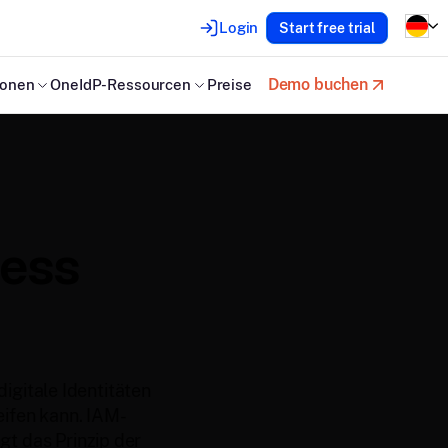
Login
Start free trial
Demo buchen
ionen
OneIdP-Ressourcen
Preise
cess
igitale Identitäten
ifen kann. IAM-
t das Prinzip der