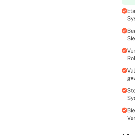
Eta
Sy
Bea
Sie
Ver
Rol
Val
ge
Ste
Sys
Bie
Ve