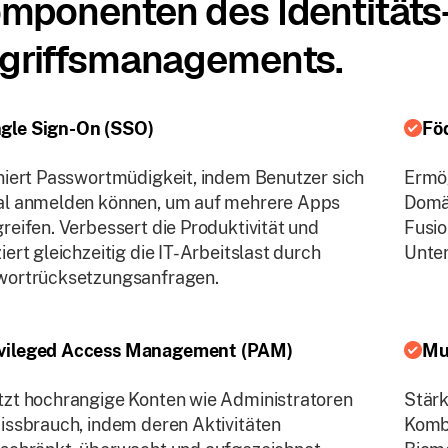
mponenten des Identitäts
griffsmanagements.
ngle Sign-On (SSO)
Föd
niert Passwortmüdigkeit, indem Benutzer sich
Ermög
al anmelden können, um auf mehrere Apps
Domän
reifen. Verbessert die Produktivität und
Fusio
iert gleichzeitig die IT-Arbeitslast durch
Unte
wortrücksetzungsanfragen.
ivileged Access Management (PAM)
Mu
zt hochrangige Konten wie Administratoren
Stärk
issbrauch, indem deren Aktivitäten
Kombi