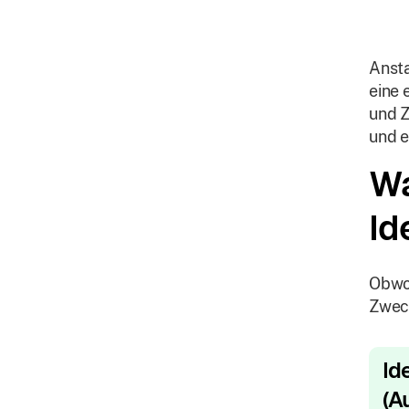
Ansta
eine 
und Z
und e
Wa
Id
Obwo
Zwec
Id
(A