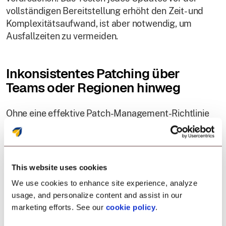
vollständigen Bereitstellung erhöht den Zeit- und
Komplexitätsaufwand, ist aber notwendig, um
Ausfallzeiten zu vermeiden.
Inkonsistentes Patching über
Teams oder Regionen hinweg
Ohne eine effektive Patch-Management-Richtlinie
können Teams Updates zu unterschiedlichen Zeiten
oder gar nicht anwenden. Dies führt zu
Sicherheitslücken und kann Geräte und Firmware
Bedrohungen und Schwachstellen aussetzen.
This website uses cookies
We use cookies to enhance site experience, analyze
usage, and personalize content and assist in our
Verzögerte oder verpasste
marketing efforts. See our
cookie policy
.
Anbieter-Patches