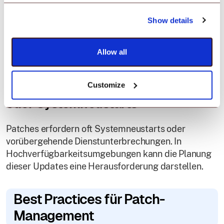
Wenn die Organisation die Patch-Release-Zyklen
Show details
nicht aktiv überwacht, können kritische Updates
verzögert oder übersehen werden, was das Risiko
von Exploits erhöht.
Allow all
Customize
Widerstand gegen Ausfallzeiten
oder Systemneustarts
Patches erfordern oft Systemneustarts oder
vorübergehende Dienstunterbrechungen. In
Hochverfügbarkeitsumgebungen kann die Planung
dieser Updates eine Herausforderung darstellen.
Best Practices für Patch-
Management