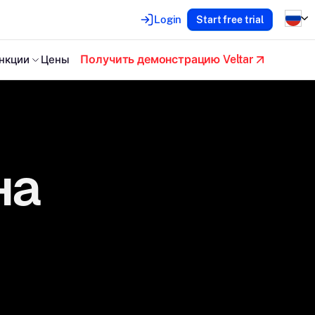
Login
Start free trial
Получить демонстрацию Veltar
нкции
Цены
на