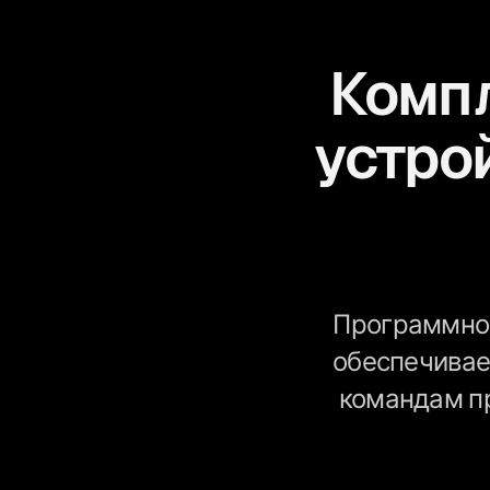
Комп
устро
Программное
обеспечивае
командам п