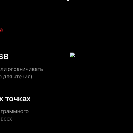
а
USB
или ограничивать
 для чтения).
х точках
ограммного
 всех