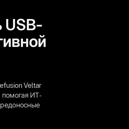
 USB-
тивной
usion Veltar
 помогая ИТ-
вредоносные