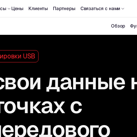
рсы
Цены
Клиенты
Партнеры
Связаться с нами
Обзор
Фу
кировки USB
свои данные 
точках с
ередового