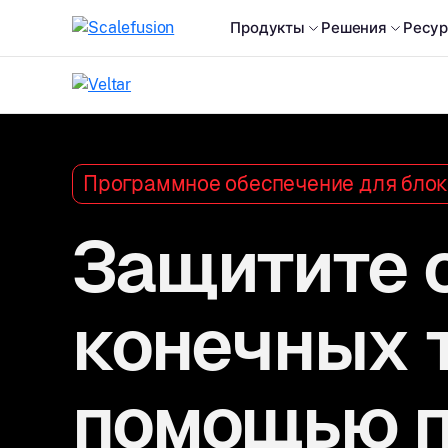
Продукты
Решения
Ресу
Программное обеспечение для бло
Защитите 
конечных 
помощью п