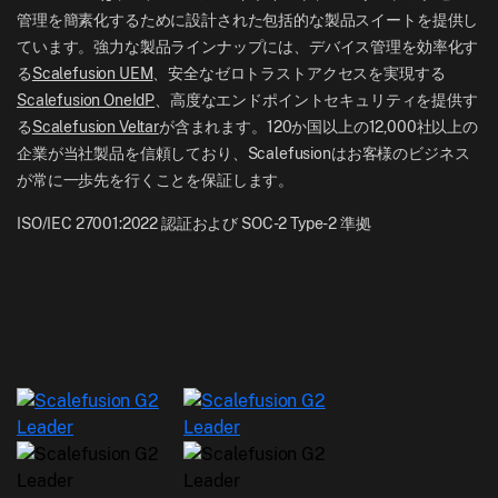
UK: +44-7520-641664
管理を簡素化するために設計された包括的な製品スイートを提供し
ニュースルーム
ています。強力な製品ラインナップには、デバイス管理を効率化す
NZ: +64-9-888-4315
る
Scalefusion UEM
、安全なゼロトラストアクセスを実現する
Careers
India: +91-63694-45500
Scalefusion OneIdP
、高度なエンドポイントセキュリティを提供す
る
Scalefusion Veltar
が含まれます。120か国以上の12,000社以上の
企業が当社製品を信頼しており、Scalefusionはお客様のビジネス
が常に一歩先を行くことを保証します。
ISO/IEC 27001:2022 認証および SOC-2 Type-2 準拠