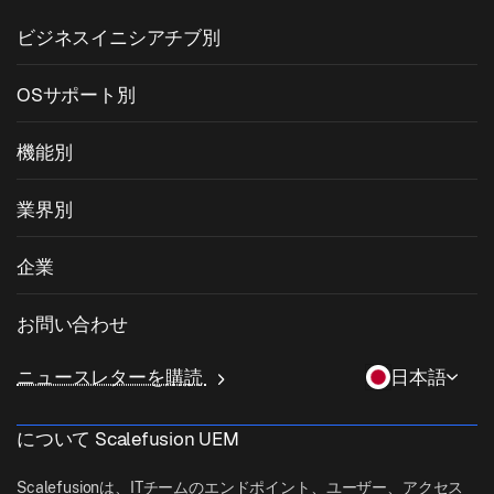
ビジネスイニシアチブ別
統合エンドポイント管理
OSサポート別
モバイルデバイス管理
Windows管理
機能別
Zebra Device Management
macOS管理
OSパッチ管理
業界別
キオスクソフトウェア
Android管理
サードパーティアプリのパッチ適用
ヘルスケア
私物デバイスの持ち込み (BYOD)
企業
iOS管理
Windowsアプリカタログ
教育
デスクトップ管理ソフトウェア
当社について
Linux管理
お問い合わせ
条件付きアクセス
ラストマイル配送
OneIdP
Scalefusionにすべき理由
ChromeOS Management
sales[at]scalefusion.com
遠隔操作
ニュースレターを購読
日本語
小売
Contact Us
Apple TV Management
support[at]scalefusion.com
すべての機能
ロジスティクス
について Scalefusion UEM
ヘルプドキュメント
US: +1-415-650-4500
BFSI
ブログ
Scalefusionは、ITチームのエンドポイント、ユーザー、アクセス