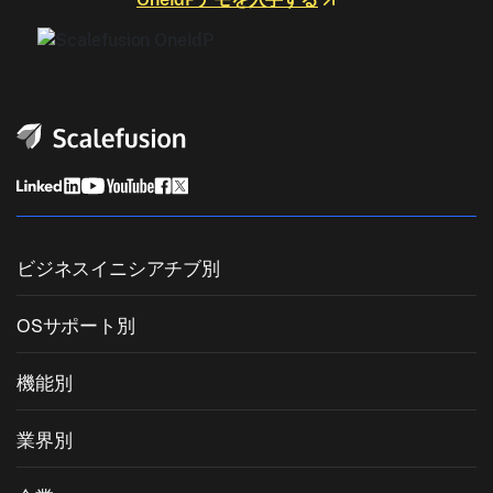
ビジネスイニシアチブ別
統合エンドポイント管理
OSサポート別
モバイルデバイス管理
Windows管理
機能別
Zebra Device Management
macOS管理
OSパッチ管理
業界別
キオスクソフトウェア
Android管理
サードパーティアプリのパッチ適用
ヘルスケア
私物デバイスの持ち込み (BYOD)