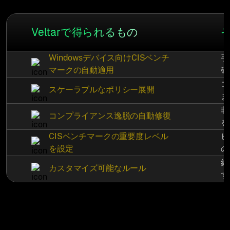
Veltarで得られるもの
Windowsデバイス向けCISベンチ
手
マークの自動適用
確
コ
スケーラブルなポリシー展開
ま
非
コンプライアンス逸脱の自動修復
を
CISベンチマークの重要度レベル
ビ
を設定
の
組
カスタマイズ可能なルール
す