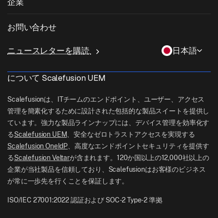
企業
iOS管理
Windowsアプリカタログ
教育
デスクトップ管理ソフトウェア
当社について
Linux管理
お問い合わせ
条件付きアクセス
ラストマイル配送
OneIdP
Scalefusionにすべき理由
ChromeOS Management
sales[at]scalefusion.com
遠隔操作
ニュースレターを購読
日本語
小売
Contact Us
Apple TV Management
support[at]scalefusion.com
すべての機能
ロジスティクス
について Scalefusion UEM
ヘルプドキュメント
US: +1-415-650-4500
BFSI
ブログ
Scalefusionは、ITチームのエンドポイント、ユーザー、アクセス
UK: +44-7520-641664
管理を簡素化するために設計された包括的な製品スイートを提供し
ニュースルーム
ています。強力な製品ラインナップには、デバイス管理を効率化す
NZ: +64-9-888-4315
る
Scalefusion UEM
、安全なゼロトラストアクセスを実現する
Careers
India: +91-63694-45500
Scalefusion OneIdP
、高度なエンドポイントセキュリティを提供す
る
Scalefusion Veltar
が含まれます。120か国以上の12,000社以上の
企業が当社製品を信頼しており、Scalefusionはお客様のビジネス
が常に一歩先を行くことを保証します。
ISO/IEC 27001:2022 認証および SOC-2 Type-2 準拠