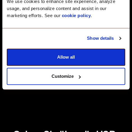
We use cookies to enhance site experience, analyze
Endpunkte.
usage, and personalize content and assist in our
marketing efforts. See our
cookie policy
.
IT-Produktivität
Show details
Verwalten, überwachen und
erzwingen Sie USB-Beschränkungen
Allow all
zentral – keine manuellen
Geräteprüfungen erforderlich.
Customize