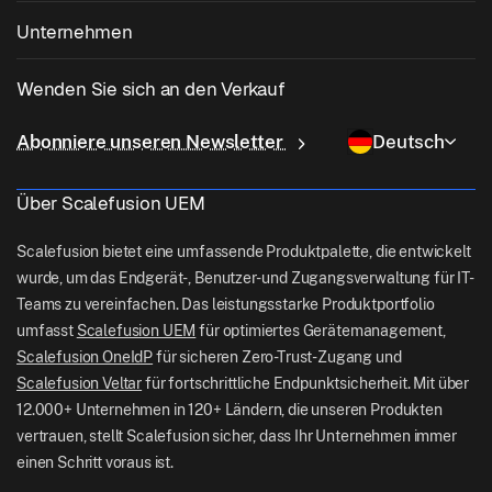
App -Patching der 3. Party
Gesundheitspflege
Bringen Sie Ihr eigenes Gerät (BYOD) mit
Unternehmen
iOS -Management
Windows App -Katalog
Ausbildung
Desktop -Management -Software
Über uns
Linux -Management
Wenden Sie sich an den Verkauf
Bedingter Zugang
Letzte Meile Lieferung
OneIdP
Why Scalefusion
ChromeOS Management
sales[at]scalefusion.com
Fernbedienung
Abonniere unseren Newsletter
Deutsch
Einzelhandel
Contact Us
Apple TV Management
support[at]scalefusion.com
Alle Features
Logistik
Über Scalefusion UEM
Helfen Sie Docs
US: +1-415-650-4500
Bfsi
Blog
Scalefusion bietet eine umfassende Produktpalette, die entwickelt
UK: +44-7520-641664
wurde, um das Endgerät-, Benutzer- und Zugangsverwaltung für IT-
Newsroom
Teams zu vereinfachen. Das leistungsstarke Produktportfolio
NZ: +64-9-888-4315
umfasst
Scalefusion UEM
für optimiertes Gerätemanagement,
Careers
India: +91-63694-45500
Scalefusion OneIdP
für sicheren Zero-Trust-Zugang und
Scalefusion Veltar
für fortschrittliche Endpunktsicherheit. Mit über
12.000+ Unternehmen in 120+ Ländern, die unseren Produkten
vertrauen, stellt Scalefusion sicher, dass Ihr Unternehmen immer
einen Schritt voraus ist.