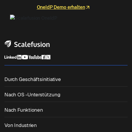
OneIdP Demo erhalten
Durch Geschäftsinitiative
Einheitlicher Endpunktmanagement
Nach OS -Unterstützung
Mobile Geräteverwaltung
Windows -Management
Nach Funktionen
Zebra Device Management
MacOS -Management
OS Patch -Management
Von Industrien
Kiosk -Software
Android -Management