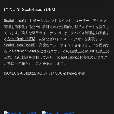
Contact Us
Apple TV Management
support[at]scalefusion.com
すべての機能
ロジスティクス
について Scalefusion UEM
ヘルプドキュメント
US: +1-415-650-4500
BFSI
ブログ
Scalefusionは、ITチームのエンドポイント、ユーザー、アクセス
UK: +44-7520-641664
管理を簡素化するために設計された包括的な製品スイートを提供し
ニュースルーム
ています。強力な製品ラインナップには、デバイス管理を効率化す
NZ: +64-9-888-4315
る
Scalefusion UEM
、安全なゼロトラストアクセスを実現する
Careers
India: +91-63694-45500
Scalefusion OneIdP
、高度なエンドポイントセキュリティを提供す
る
Scalefusion Veltar
が含まれます。120か国以上の12,000社以上の
企業が当社製品を信頼しており、Scalefusionはお客様のビジネス
が常に一歩先を行くことを保証します。
ISO/IEC 27001:2022 認証および SOC-2 Type-2 準拠