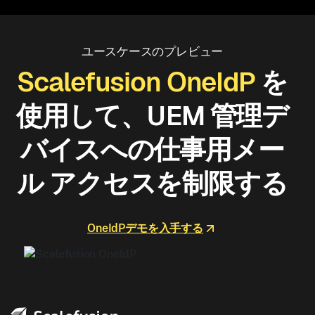
Show details
ユースケースのプレビュー
Scalefusion OneIdP
を
Allow all
使用して、UEM 管理デ
Customize
バイスへの仕事用メー
ル アクセスを制限する
OneIdPデモを入手する