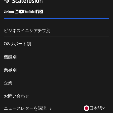
ビジネスイニシアチブ別
統合エンドポイント管理
OSサポート別
モバイルデバイス管理
Windows管理
機能別
Zebra Device Management
macOS管理
OSパッチ管理
業界別
キオスクソフトウェア
Android管理
サードパーティアプリのパッチ適用
ヘルスケア
私物デバイスの持ち込み (BYOD)
企業
iOS管理
Windowsアプリカタログ
教育
デスクトップ管理ソフトウェア
当社について
Linux管理
お問い合わせ
条件付きアクセス
ラストマイル配送
OneIdP
Scalefusionにすべき理由
ChromeOS Management
sales[at]scalefusion.com
遠隔操作
ニュースレターを購読
日本語
小売