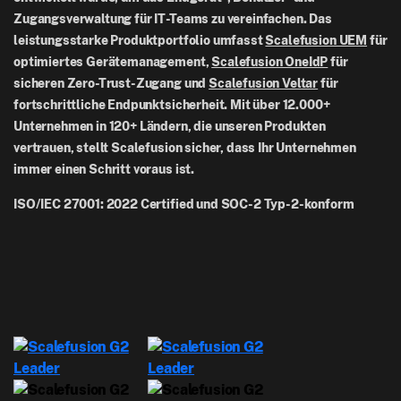
Newsroom
Zugangsverwaltung für IT-Teams zu vereinfachen. Das
NZ: +64-9-888-4315
leistungsstarke Produktportfolio umfasst
Scalefusion UEM
für
Careers
India: +91-63694-45500
optimiertes Gerätemanagement,
Scalefusion OneIdP
für
sicheren Zero-Trust-Zugang und
Scalefusion Veltar
für
fortschrittliche Endpunktsicherheit. Mit über 12.000+
Unternehmen in 120+ Ländern, die unseren Produkten
vertrauen, stellt Scalefusion sicher, dass Ihr Unternehmen
immer einen Schritt voraus ist.
ISO/IEC 27001: 2022 Certified und SOC-2 Typ-2-konform