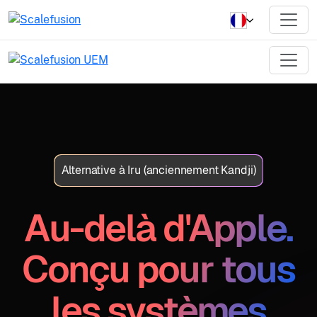
Alternative à Iru (anciennement Kandji)
Au-delà d'Apple.
Conçu pour tous
les systèmes