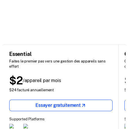
Essential
G
Faites le premier pas vers une gestion des appareils sans
Ge
effort
cr
$2
/appareil par mois
$24 facturé annuellement
$4
Essayer gratuitement
Supported Platforms
Su