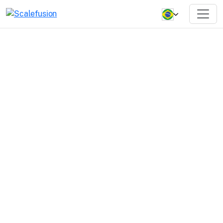
Os melhores
planos que
funcionarão mais
para você