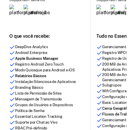
O que você recebe:
Tudo no Essenti
DeepDive Analytics
Gerenciamento 
Android Enterprise
Registro WPCO
Apple Business Manager
Registro de Usu
Registro Android Zero Touch
200 MB de Arma
Aplicativos Priv
Modo Quiosque para Android e iOS
200 MB de Arm
Relatórios Básicos
Gerenciamento 
Instalação Silenciosa de Aplicativos
Subgrupos
Branding Básico
Wifi Configurati
Lista de Permissão de Sites
Configuração d
Mensagem de Transmissão
Basic Location 
Grupos de Usuários e Dispositivos
Cerca Geográfic
Política de Senha
Fluxos de Traba
Essential Location Tracking
Gerenciamento 
Suporte por Chat ao Vivo
Configuração de
RBAC Pré-definido