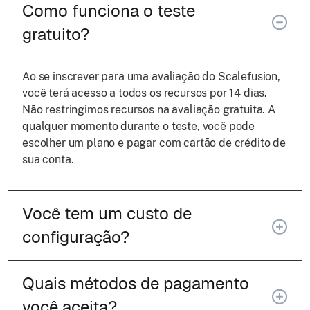
Como funciona o teste
gratuito?
This website uses cookies
We use cookies to enhance site experience, analyze
Ao se inscrever para uma avaliação do Scalefusion,
usage, and personalize content and assist in our
você terá acesso a todos os recursos por 14 dias.
marketing efforts. See our
cookie policy
.
Não restringimos recursos na avaliação gratuita. A
qualquer momento durante o teste, você pode
escolher um plano e pagar com cartão de crédito de
Show details
sua conta.
Allow all
Você tem um custo de
configuração?
Customize
Quais métodos de pagamento
você aceita?