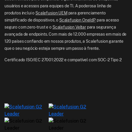
Notícias
usuários e acessos para equipes de TI. A poderosa linha de
NZ: +64-9-888-4315
produtos inclui o
Scalefusion UEM
para gerenciamento
Careers
India: +91-63694-45500
simplificado de dispositivos, o
Scalefusion OneIdP
para acesso
seguro com zero-trust e o
Scalefusion Veltar
para segurança
avançada de endpoints. Com mais de 12.000 empresas em mais de
120 países confiando em nossos produtos, a Scalefusion garante
que o seu negócio esteja sempre um passo à frente.
Certificado ISO/IEC 27001:2022 e compatível com SOC-2 Tipo 2