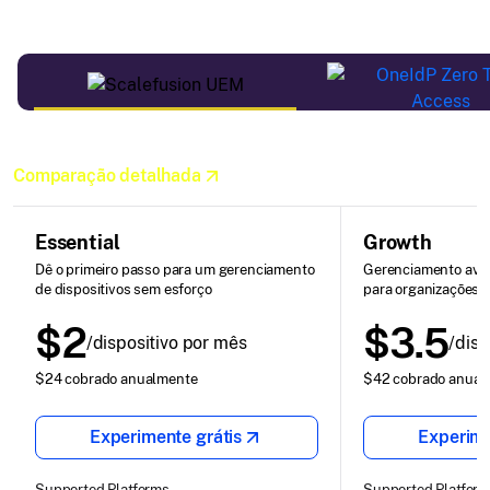
Comparação detalhada
Essential
Growth
Dê o primeiro passo para um gerenciamento
Gerenciamento avan
de dispositivos sem esforço
para organizações 
$2
$3.5
/dispositivo por mês
/disp
$24 cobrado anualmente
$42 cobrado anual
Experimente grátis
Experime
Supported Platforms
Supported Platfor