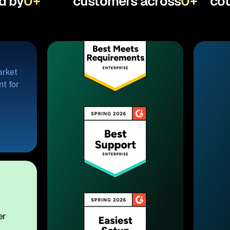
d by
0
+
customers across
0
+
cou
arket
t for