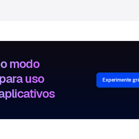
 o modo
 para uso
Experimente grá
aplicativos