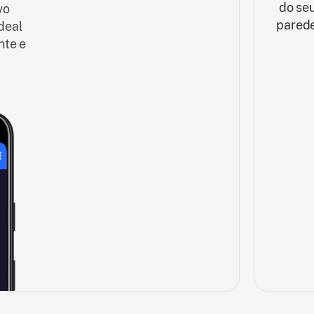
do seu
vo
parede
deal
nte e