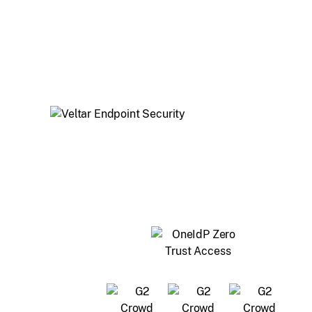
takich jak lokalizacja i zgodność z UEM, umożliwiaj
bezpieczne logowanie przy użyciu poświadczeń do
tożsamości, zapewniając dostęp do aplikacji (SSO) 
zaufanych urządzeń.
Chroń punkty końcowe w całej organizacji za pomo
wirtualnej sieci prywatnej, filtrowania treści intern
kontroli dostępu do urządzeń I/O i nie tylko.