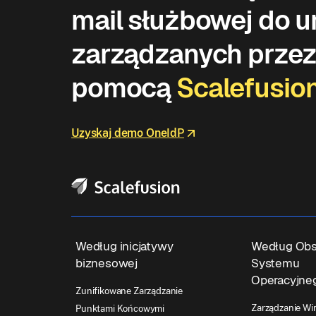
mail służbowej do 
zarządzanych prze
pomocą
Scalefusio
Uzyskaj demo OneIdP
Według inicjatywy
Według Obs
biznesowej
Systemu
Operacyjne
Zunifikowane Zarządzanie
Zarządzanie W
Punktami Końcowymi