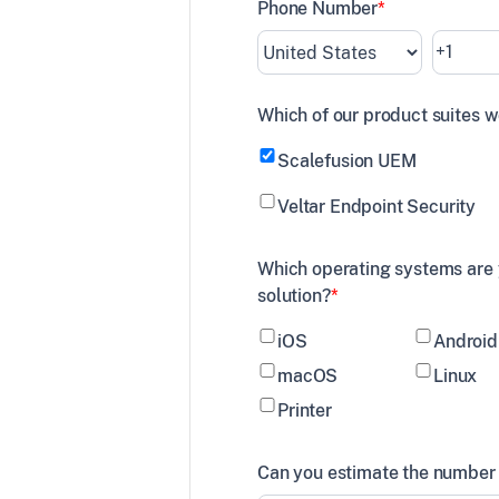
Phone Number
*
ąc
stawcy
z
Which of our product suites w
Scalefusion UEM
Veltar Endpoint Security
cą
etowych,
Which operating systems are
solution?
*
iOS
Android
macOS
Linux
Printer
Can you estimate the number