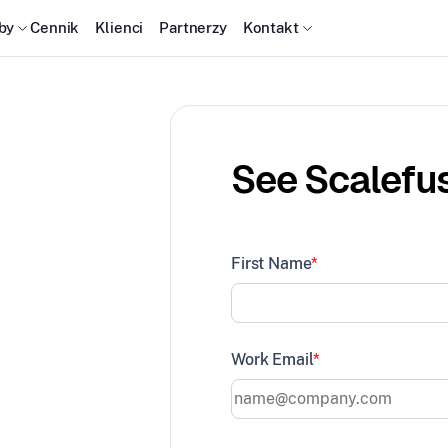
by
Cennik
Klienci
Partnerzy
Kontakt
See Scalefus
First Name
*
 Linux,
Work Email
*
nków,