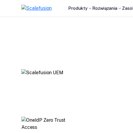
Produkty
Rozwiązania
Zaso
Nasze produkty
Zarządzanie i zabezpieczanie urządzeń na wielu
platformach, w tym macOS, Windows, Android, iOS,
ChromeOS i tvOS.
Przyznawaj dostęp do urządzeń na podstawie waru