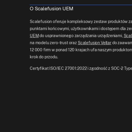
O Scalefusion UEM
Scalefusion oferuje kompleksowy zestaw produktów za
punktami końcowymi, użytkownikami i dostępem dla zes
UEM
do usprawnionego zarządzania urządzeniami,
Scal
na modelu zero-trust oraz
Scalefusion Veltar
do zaawan
12 000 firm w ponad 120 krajach ufa naszym produktom,
krok do przodu.
Certyfikat ISO/IEC 27001:2022 i zgodność z SOC-2 Typ