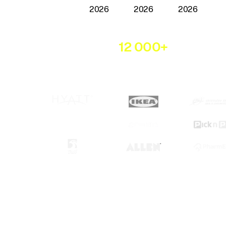
Zaufało nam
12 000+
firm z ka
branży.