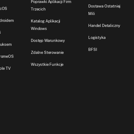
Poprawki Aplikacji Firm
Dostawa Ostatniej
acOS
Trzecich
Mili
droidem
Katalog Aplikacji
Handel Detaliczny
Windows
S
Logistyka
Dostęp Warunkowy
nuksem
BFSI
Zdalne Sterowanie
hromeOS
Wszystkie Funkcje
ple TV