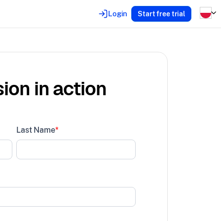
Login
Start free trial
ion in action
Last Name
*