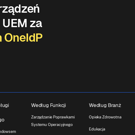
urządzeń
z UEM za
n OneIdP
ługi
Według Funkcji
Według Branż
Zarządzanie Poprawkami
Opieka Zdrowotna
go
Systemu Operacyjnego
Edukacja
indowsem