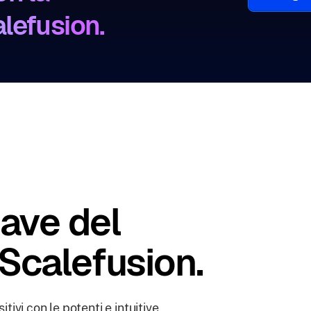
lefusion.
iave del
Scalefusion.
tivi con le potenti e intuitive