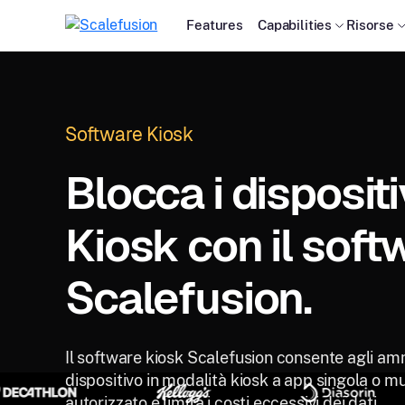
Features
Capabilities
Risorse
Software Kiosk
Blocca i dispositi
Kiosk con il soft
Scalefusion.
Il software kiosk Scalefusion consente agli amm
dispositivo in modalità kiosk a app singola o mu
autorizzato e limita i costi eccessivi dei dati.