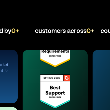
d by
0
+
customers across
0
+
cou
arket
t for