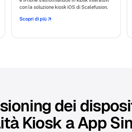
e iPhone trasformandoli in kiosk interattivi
con la soluzione kiosk iOS di Scalefusion.
Scopri di più
sioning dei disposit
tà Kiosk a App Si