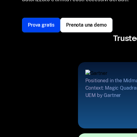
Prova gratis
Prenota una demo
Truste
Positioned in the Midm
Context: Magic Quadran
UEM by Gartner