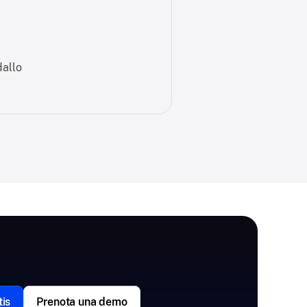
dallo
tis
Prenota una demo