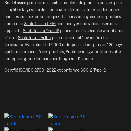
Blog
Scalefusion propose une suite complète de produits conçus pour
UK: +44-7520-641664
simplifier la gestion des terminaux, des utilisateurs et des accès
Rédaction
pour les équipes informatiques. La puissante gamme de produits
NZ: +64-9-888-4315
comprend
Scalefusion UEM
pour une gestion rationalisée des
Careers
India: +91-63694-45500
appareils,
Scalefusion OneIdP
pour un accès sécurisé à confiance
zéro et
Scalefusion Veltar
pour une sécurité avancée des
terminaux. Avec plus de 12 000 entreprises dans plus de 120 pays
qui font confiance à nos produits, Scalefusion garantit que votre
entreprise garde toujours une longueur d'avance.
Certifié ISO/IEC 27001:2022 et conforme SOC-2 Type-2