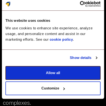
Conformité des
terminaux native
This website uses cookies
UEM — Conçue pour
We use cookies to enhance site experience, analyze
l'échelle, pensée
usage, and personalize content and assist in our
marketing efforts. See our
cookie policy
.
pour la simplicité.
Show details
Veltar est le seul logiciel de conformité
Allow all
automatisée conçu spécifiquement au
sein d'une couche UEM — sans agents
Customize
supplémentaires, sans intégrations
complexes.