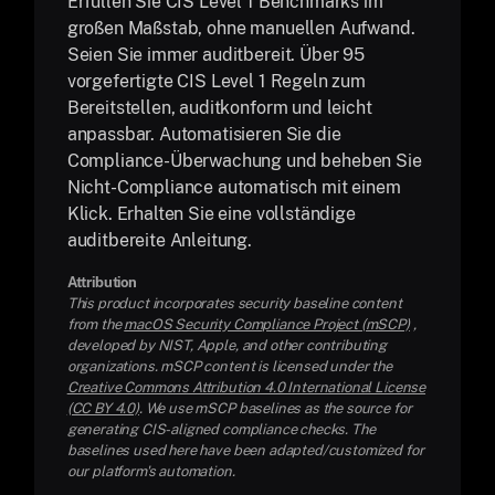
Erfüllen Sie CIS Level 1 Benchmarks im
großen Maßstab, ohne manuellen Aufwand.
Seien Sie immer auditbereit. Über 95
vorgefertigte CIS Level 1 Regeln zum
Bereitstellen, auditkonform und leicht
anpassbar. Automatisieren Sie die
Compliance-Überwachung und beheben Sie
Nicht-Compliance automatisch mit einem
Klick. Erhalten Sie eine vollständige
auditbereite Anleitung.
Attribution
This product incorporates security baseline content
from the
macOS Security Compliance Project (mSCP)
,
developed by NIST, Apple, and other contributing
organizations. mSCP content is licensed under the
Creative Commons Attribution 4.0 International License
(CC BY 4.0)
. We use mSCP baselines as the source for
generating CIS-aligned compliance checks. The
baselines used here have been adapted/customized for
our platform's automation.