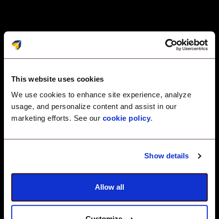
UEM-native Endpunkt-
Compliance – Für
This website uses cookies
We use cookies to enhance site experience, analyze
Skalierbarkeit gebaut, für
usage, and personalize content and assist in our
Einfachheit entwickelt.
marketing efforts. See our
cookie policy
.
Show details
Veltar ist die einzige automatisierte
Compliance-Software, die speziell
Allow all
innerhalb einer UEM-Schicht entwickelt
wurde – keine zusätzlichen Agenten,
Customize