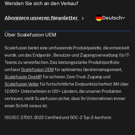
Linux -Management
Wenden Sie sich an den Verkauf
Bedingter Zugang
Letzte Meile Lieferung
OneIdP
Why Scalefusion
ChromeOS Management
sales[at]scalefusion.com
Fernbedienung
Abonniere unseren Newsletter
Deutsch
Einzelhandel
Contact Us
Apple TV Management
support[at]scalefusion.com
Alle Features
Logistik
Über Scalefusion UEM
Helfen Sie Docs
US: +1-415-650-4500
Bfsi
Blog
Scalefusion bietet eine umfassende Produktpalette, die entwickelt
UK: +44-7520-641664
wurde, um das Endgerät-, Benutzer- und Zugangsverwaltung für IT-
Newsroom
Teams zu vereinfachen. Das leistungsstarke Produktportfolio
NZ: +64-9-888-4315
umfasst
Scalefusion UEM
für optimiertes Gerätemanagement,
Careers
India: +91-63694-45500
Scalefusion OneIdP
für sicheren Zero-Trust-Zugang und
Scalefusion Veltar
für fortschrittliche Endpunktsicherheit. Mit über
12.000+ Unternehmen in 120+ Ländern, die unseren Produkten
vertrauen, stellt Scalefusion sicher, dass Ihr Unternehmen immer
einen Schritt voraus ist.
ISO/IEC 27001: 2022 Certified und SOC-2 Typ-2-konform