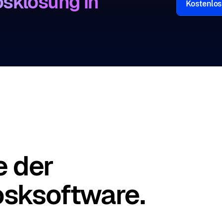
osklösung in
Kostenlos
 der
osksoftware.