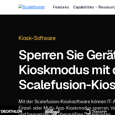
Features
Capabilities
Ressour
Kiosk-Software
Sperren Sie Gerä
Kioskmodus mit 
Scalefusion-Kios
Mit der Scalefusion-Kiosksoftware können IT-
Einzel- oder Multi-App-Kioskmodus sperren. Ve
und begrenzen Sie übermäßige Datenkosten.