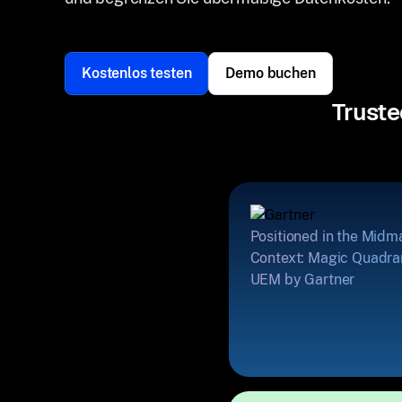
Kostenlos testen
Demo buchen
Truste
Positioned in the Midm
Context: Magic Quadran
UEM by Gartner