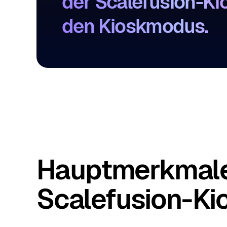
der Scalefusion-Ki
den Kioskmodus.
Hauptmerkmale
Scalefusion-Ki