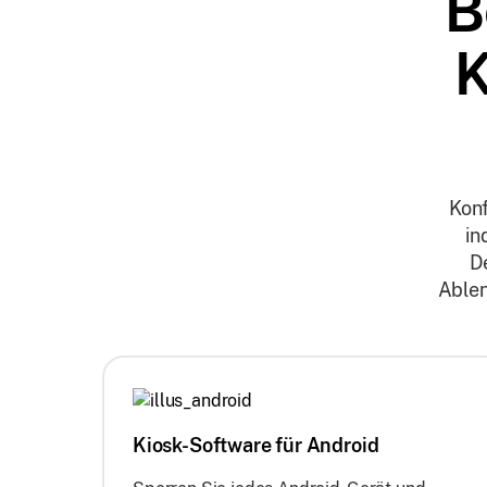
B
K
Konf
in
D
Ablen
Kiosk-Software für Android