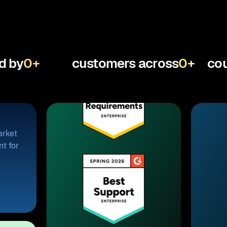
d by
0
+
customers across
0
+
cou
arket
t for