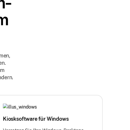
m-
em
hmen,
en.
um
ndern.
Kiosksoftware für Windows