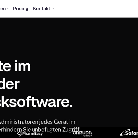
cen
Pricing
Kontakt
te im
der
ksoftware.
Administratoren jedes Gerät im
rhindern Sie unbefugten Zugriff