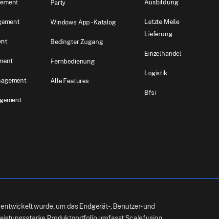
ement
Ausbildung
Party
gement
Letzte Meile
Windows App -Katalog
Lieferung
ent
Bedingter Zugang
Einzelhandel
ment
Fernbedienung
Logistik
nagement
Alle Features
Bfsi
agement
 entwickelt wurde, um das Endgerät-, Benutzer- und
leistungsstarke Produktportfolio umfasst
Scalefusion