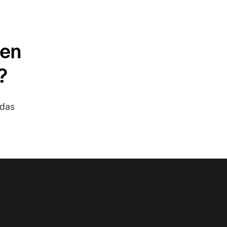
len
?
 das