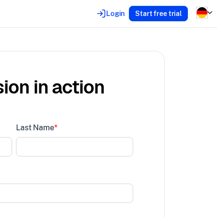
Login
Start free trial
ion in action
Last Name
*