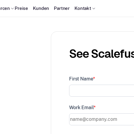
rcen
Preise
Kunden
Partner
Kontakt
See Scalefus
First Name
*
en
id, iOS
Work Email
*
dort