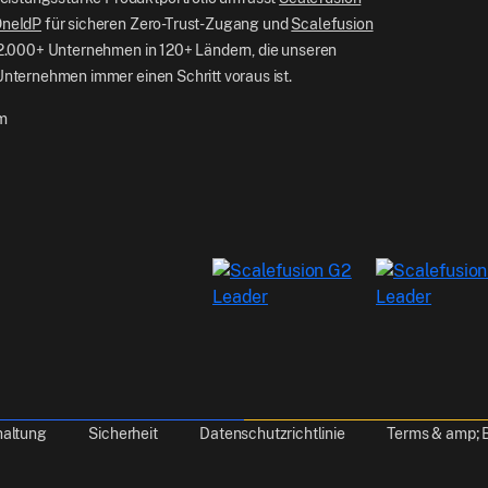
OneIdP
für sicheren Zero-Trust-Zugang und
Scalefusion
 12.000+ Unternehmen in 120+ Ländern, die unseren
 Unternehmen immer einen Schritt voraus ist.
m
s
 site experience, analyze usage, and personalize content and as
r
cookie policy
.
haltung
Sicherheit
Datenschutzrichtlinie
Terms & amp;