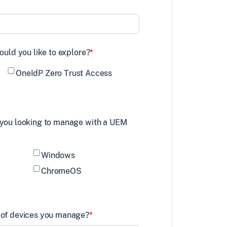
ould you like to explore?
*
OneIdP Zero Trust Access
 you looking to manage with a UEM
Windows
ChromeOS
 of devices you manage?
*