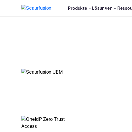
Produkte
Lösungen
Ressou
Unsere Produkte
Verwaltung und Sicherung von Geräten auf mehrer
Plattformen, einschließlich macOS, Windows, Andro
und Linux.
Gerätezugriff basierend auf Bedingungen wie Stan