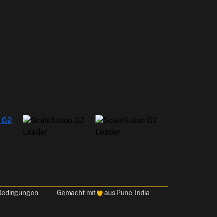
Allow all
sist in our
Customize
 Bedingungen
Gemacht mit
aus Pune, India