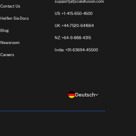
support[at]scalefusion.com
Contact Us
US: +1-415-650-4500
Helfen Sie Docs
UK: +44-7520-641664
Blog
NZ: +64-9-888-4315
Newsroom
India: +91-63694-45500
Careers
Deutsch