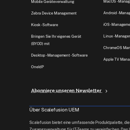
MacOS -Manag
Mobile Geräteverwaltung
Android -Mana
Zebra Device Management
iOS -Managem
Kiosk -Software
Linux -Manage
Bringen Sie Ihr eigenes Gerät
(BYOD) mit
ChromeOS Ma
Desktop -Management -Software
Apple TV Man
OneIdP
Abonniere unseren Newsletter
Über Scalefusion UEM
Scalefusion bietet eine umfassende Produktpalette, die
Zugangsverwaltung für IT-Teams zu vereinfachen. Das 