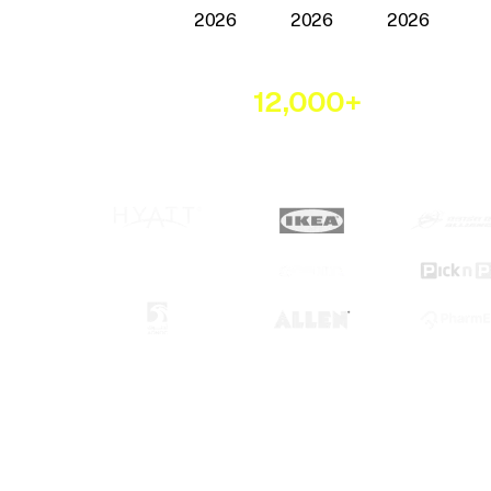
Trusted by
12,000+
business
across every industry.