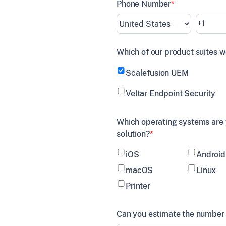
Phone Number
*
ngen
lichen
Which of our product suites w
Scalefusion UEM
Veltar Endpoint Security
I/O-
Which operating systems are
solution?
*
iOS
Android
macOS
Linux
Printer
Can you estimate the number