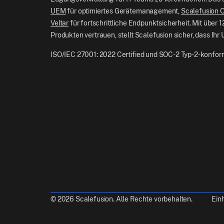
UEM
für optimiertes Gerätemanagement,
Scalefusion 
Veltar
für fortschrittliche Endpunktsicherheit. Mit über
Produkten vertrauen, stellt Scalefusion sicher, dass Ihr
ISO/IEC 27001: 2022 Certified und SOC-2 Typ-2-konfor
This website uses cookie
We use cookies to enhance
marketing efforts. See ou
© 2026 Scalefusion. Alle Rechte vorbehalten.
Ein
Show details