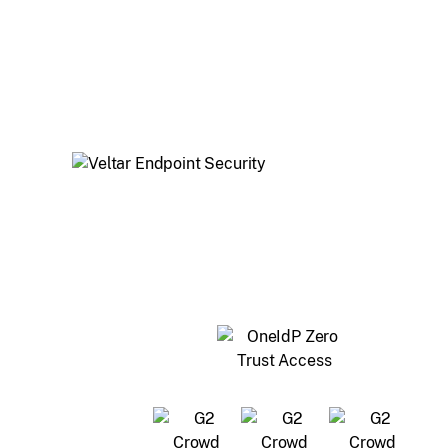
und UEM-Konformität gewähren, sichere Anmeldu
mit Identity Provider-Anmeldeinformationen ermög
und den Anwendungszugriff (SSO) von
vertrauenswürdigen Geräten sicherstellen.
Schützen Sie Endpunkte in Ihrem Unternehmen mit
virtuellem privaten Netzwerk, Web-Inhaltsfilterung, 
Gerätezugriffskontrolle und mehr.